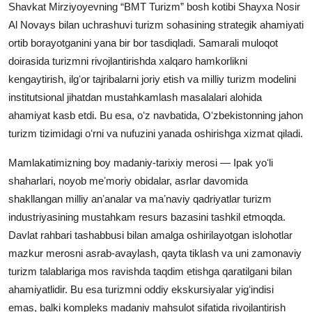
Shavkat Mirziyoyevning “BMT Turizm” bosh kotibi Shayxa Nosir
Al Novays bilan uchrashuvi turizm sohasining strategik ahamiyati
ortib borayotganini yana bir bor tasdiqladi. Samarali muloqot
doirasida turizmni rivojlantirishda xalqaro hamkorlikni
kengaytirish, ilgʻor tajribalarni joriy etish va milliy turizm modelini
institutsional jihatdan mustahkamlash masalalari alohida
ahamiyat kasb etdi. Bu esa, oʻz navbatida, Oʻzbekistonning jahon
turizm tizimidagi oʻrni va nufuzini yanada oshirishga xizmat qiladi.
Mamlakatimizning boy madaniy-tarixiy merosi — Ipak yoʻli
shaharlari, noyob meʼmoriy obidalar, asrlar davomida
shakllangan milliy anʼanalar va maʼnaviy qadriyatlar turizm
industriyasining mustahkam resurs bazasini tashkil etmoqda.
Davlat rahbari tashabbusi bilan amalga oshirilayotgan islohotlar
mazkur merosni asrab-avaylash, qayta tiklash va uni zamonaviy
turizm talablariga mos ravishda taqdim etishga qaratilgani bilan
ahamiyatlidir. Bu esa turizmni oddiy ekskursiyalar yigʻindisi
emas, balki kompleks madaniy mahsulot sifatida rivojlantirish