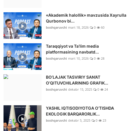
«Akademik halollik» mavzusida Xayrulla
Qurbonov bi...
boshqaruvchi
mart 18, 2026
0
60
Taraqqiyot va Ta’lim media
platformasining navbatd...
boshqaruvchi
mart 10, 2026
0
28
BO‘LAJAK TASVIRIY SAN’AT
O‘QITUVCHILARINING GRAFIK...
boshqaruvchi
dekabr 15, 2025
0
24
YASHIL IQTISODIYOTGA O‘TISHDA
EKOLOGIK BARQARORLIK...
boshqaruvchi
dekabr 5, 2025
0
23