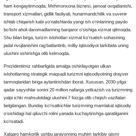
ham kengaytirmoqda. Mehmonxona biznesi, jamoat ovqatlanishi,
transport xizmatlari, gidlik faoliyati, hunarmandchilik va suvenir
ishlab chiqarish kabi yoʻnalishlarda yangi ish oʻrinlarining paydo
boʻlishi aholi daromadlarining barqaror oʻsishiga xizmat qilmoqda.
Shu bilan birga, turizm islohotlari xizmat koʻrsatish sohasining
jadal rivojlanishini ragʻbatlantirib, milliy iqtisodiyot tarkibida uning
ulushini oshirishga olib kelmoqda.
Prezidentimiz rahbarligida amalga oshirilayotgan ulkan
islohotlarning strategik maqsadi turizmni iqtisodiyotning drayver
tarmoqlaridan biriga aylantirishdan iborat. Xususan, 2030-yilga
qadar sayyohlar sonini 20 million nafarga yetkazish va turizmning
yalpi ichki mahsulotdagi ulushini 7 foizga olib chiqish vazifalari
belgilangan. Bunday koʻrsatkichlar turizmning mamlakat iqtisodiy
oʻsishidagi hal qiluvchi rolini yanada kuchaytirishga qaratilganini
koʻrsatadi.
Xalqaro hamkorlik ushbu jarayonning muhim tarkibiy qismi