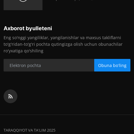
Axborot byulleteni
Eng so'nggi yangiliklar, yangilanishlar va maxsus takliflarni
to'g'ridan-to'g'ri pochta qutingizga olish uchun obunachilar
ro'yxatiga qo'shiling
Obuna boʻling
TARAQQIYOT VA TA'LIM 2025