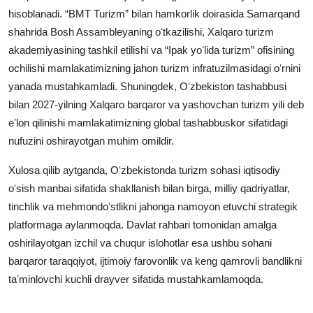
hisoblanadi. “BMT Turizm” bilan hamkorlik doirasida Samarqand
shahrida Bosh Assambleyaning oʻtkazilishi, Xalqaro turizm
akademiyasining tashkil etilishi va “Ipak yoʻlida turizm” ofisining
ochilishi mamlakatimizning jahon turizm infratuzilmasidagi oʻrnini
yanada mustahkamladi. Shuningdek, Oʻzbekiston tashabbusi
bilan 2027-yilning Xalqaro barqaror va yashovchan turizm yili deb
eʼlon qilinishi mamlakatimizning global tashabbuskor sifatidagi
nufuzini oshirayotgan muhim omildir.
Xulosa qilib aytganda, Oʻzbekistonda turizm sohasi iqtisodiy
oʻsish manbai sifatida shakllanish bilan birga, milliy qadriyatlar,
tinchlik va mehmondoʻstlikni jahonga namoyon etuvchi strategik
platformaga aylanmoqda. Davlat rahbari tomonidan amalga
oshirilayotgan izchil va chuqur islohotlar esa ushbu sohani
barqaror taraqqiyot, ijtimoiy farovonlik va keng qamrovli bandlikni
taʼminlovchi kuchli drayver sifatida mustahkamlamoqda.