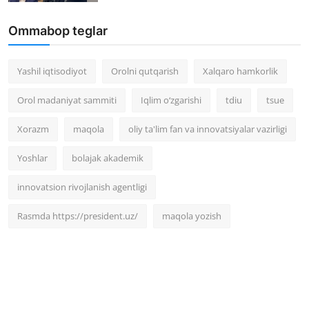
Ommabop teglar
Yashil iqtisodiyot
Orolni qutqarish
Xalqaro hamkorlik
Orol madaniyat sammiti
Iqlim o‘zgarishi
tdiu
tsue
Xorazm
maqola
oliy ta'lim fan va innovatsiyalar vazirligi
Yoshlar
bolajak akademik
innovatsion rivojlanish agentligi
Rasmda https://president.uz/
maqola yozish