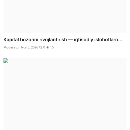
Kapital bozorini rivojlantirish — iqtisodiy islohotlarn...
Moderator
Iyul 3, 2026
0
15