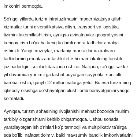
imkonini bermoqda.
Soʻnggi yillarda turizm infratuzilmasini modernizatsiya qilish,
xizmatlar turini diversifikatsiya qilish, transport va logistika
tizimini takomillashtirish, ayniqsa aviqatnovlar geografiyasini
kengaytirish boʻyicha keng koʻlamli chora-tadbirlar amalga
oshirildi. Yangi muzeylar, madaniy markazlar va xalqaro
tadbirlarning muntazam tashkil etilishi mamlakatning turistlik
jozibadorligini sezilarli darajada oshirdi. Natijada, soʻnggi sakkiz
yil davomida yurtimizga tashrif buyurgan sayyohlar soni olti
barobar oshib, qariyb 12 million nafarga yetdi. Bu esa turizmning
iqtisodiy oʻsishga qoʻshayotgan ulushi ortib borayotganini yaqqol
koʻrsatadi.
Ayniqsa, turizm sohasining rivojlanishi mehnat bozorida muhim
tarkibiy oʻzgarishlarni keltirib chiqarmoqda. Ushbu sohada
yaratilayotgan ish oʻrinlari koʻp tarmoqli va multiplikativ taʼsirga
ega boʻlib, nafaqat doimiy, balki mavsumiy bandlik imkoniyatlarini