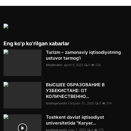
Eng ko'p ko'rilgan xabarlar
Turizm – zamonaviy iqtisodiyotning
ustuvor tarmog‘i
Moderator
aprel 9, 2025
0
224
ВЫСШЕЕ ОБРАЗОВАНИЕ В
УЗБЕКИСТАНЕ: ОТ
КОЛИЧЕСТВЕННО...
boshqaruvchi
Oktyabr 31, 2025
0
214
Toshkent davlat iqtisodiyot
universitetida "Karyer...
boshqaruvchi
may 1, 2025
0
175