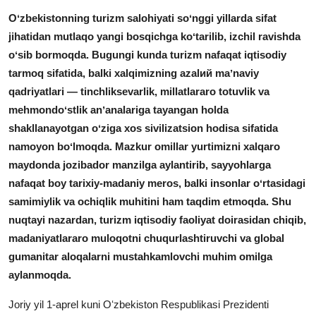
Oʻzbekistonning turizm salohiyati soʻnggi yillarda sifat
Video yangiliklar
jihatidan mutlaqo yangi bosqichga koʻtarilib, izchil ravishda
Ekspeditsiya
oʻsib bormoqda. Bugungi kunda turizm nafaqat iqtisodiy
tarmoq sifatida, balki xalqimizning azalий maʼnaviy
qadriyatlari — tinchliksevarlik, millatlararo totuvlik va
mehmondoʻstlik anʼanalariga tayangan holda
shakllanayotgan oʻziga xos sivilizatsion hodisa sifatida
namoyon boʻlmoqda. Mazkur omillar yurtimizni xalqaro
maydonda jozibador manzilga aylantirib, sayyohlarga
nafaqat boy tarixiy-madaniy meros, balki insonlar oʻrtasidagi
samimiylik va ochiqlik muhitini ham taqdim etmoqda. Shu
nuqtayi nazardan, turizm iqtisodiy faoliyat doirasidan chiqib,
madaniyatlararo muloqotni chuqurlashtiruvchi va global
gumanitar aloqalarni mustahkamlovchi muhim omilga
aylanmoqda.
Joriy yil 1-aprel kuni Oʻzbekiston Respublikasi Prezidenti