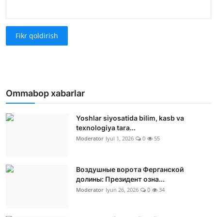
Fikr qoldirish
Ommabop xabarlar
Yoshlar siyosatida bilim, kasb va
texnologiya tara...
Moderator
Iyul 1, 2026
0
55
Воздушные ворота Ферганской
долины: Президент озна...
Moderator
Iyun 26, 2026
0
34