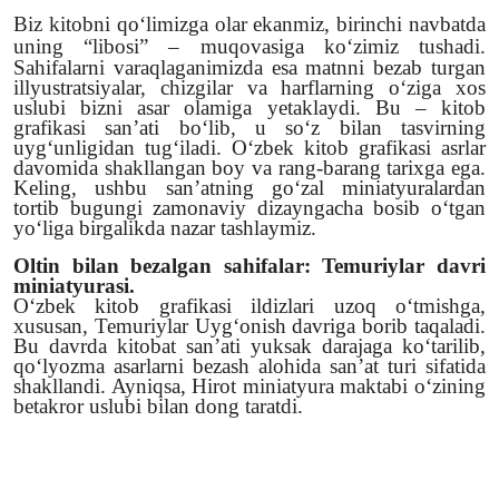
Biz kitobni qo‘limizga olar ekanmiz, birinchi navbatda
Video yangiliklar
uning
“
libosi
”
– muqovasiga ko‘zimiz tushadi.
Sahifalarni varaqlaganimizda esa matnni bezab turgan
Ekspeditsiya
illyustratsiyalar, chizgilar va harflarning o‘ziga xos
uslubi bizni asar olamiga yetaklaydi. Bu – kitob
grafikasi san’ati bo‘lib, u so‘z bilan tasvirning
uyg‘unligidan tug‘iladi. O‘zbek kitob grafikasi asrlar
davomida shakllangan boy va rang-barang tarixga ega.
Keling, ushbu san’atning go‘zal miniatyuralardan
tortib bugungi zamonaviy dizayngacha bosib o‘tgan
yo‘liga birgalikda nazar tashlaymiz.
Oltin bilan bezalgan sahifalar: Temuriylar davri
miniatyurasi.
O‘zbek kitob grafikasi ildizlari uzoq o‘tmishga,
xususan, Temuriylar Uyg‘onish davriga borib taqaladi.
Bu davrda kitobat san’ati yuksak darajaga ko‘tarilib,
qo‘lyozma asarlarni bezash alohida san’at turi sifatida
shakllandi. Ayniqsa, Hirot miniatyura maktabi o‘zining
betakror uslubi bilan dong taratdi.