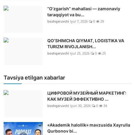
“O‘zgarish” mahallasi — zamonaviy
taraqqiyot va bu...
boshqaruvchi
Iyul 7, 2026
0
29
QOʻSHIMCHA QIYMAT, LOGISTIKA VA
TURIZM RIVOJLANISH...
boshqaruvchi
Iyul 25, 2026
0
25
Tavsiya etilgan xabarlar
ЦИФРОВОЙ МУЗЕЙНЫЙ МАРКЕТИНГ:
КАК МУЗЕЙ ЭФФЕКТИВНО ...
boshqaruvchi
Iyun 30, 2026
0
34
«Akademik halollik» mavzusida Xayrulla
Qurbonov bi...