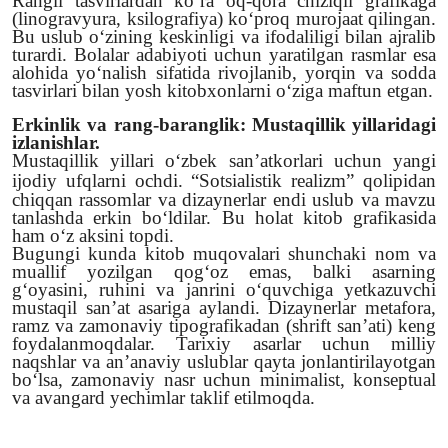
Rangli tasvirlardan ko‘ra oq-qora chiziqli grafikaga
(linogravyura, ksilografiya) ko‘proq murojaat qilingan.
Bu uslub o‘zining keskinligi va ifodaliligi bilan ajralib
turardi. Bolalar adabiyoti uchun yaratilgan rasmlar esa
alohida yo‘nalish sifatida rivojlanib, yorqin va sodda
tasvirlari bilan yosh kitobxonlarni o‘ziga maftun etgan.
Erkinlik va rang-baranglik: Mustaqillik yillaridagi
izlanishlar.
Mustaqillik yillari o‘zbek san’atkorlari uchun yangi
ijodiy ufqlarni ochdi.
“
Sotsialistik realizm
”
qolipidan
chiqqan rassomlar va dizaynerlar endi uslub va mavzu
tanlashda erkin bo‘ldilar. Bu holat kitob grafikasida
ham o‘z aksini topdi.
Bugungi kunda kitob muqovalari shunchaki nom va
muallif yozilgan qog‘oz emas, balki asarning
g‘oyasini, ruhini va janrini o‘quvchiga yetkazuvchi
mustaqil san’at asariga aylandi. Dizaynerlar metafora,
ramz va zamonaviy tipografikadan (shrift san’ati) keng
foydalanmoqdalar. Tarixiy asarlar uchun milliy
naqshlar va an’anaviy uslublar qayta jonlantirilayotgan
bo‘lsa, zamonaviy nasr uchun minimalist, konseptual
va avangard yechimlar taklif etilmoqda.