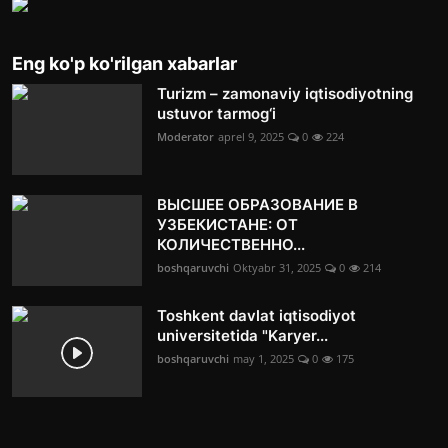
Eng ko'p ko'rilgan xabarlar
Turizm – zamonaviy iqtisodiyotning
ustuvor tarmog‘i
Moderator
aprel 9, 2025
0
224
ВЫСШЕЕ ОБРАЗОВАНИЕ В
УЗБЕКИСТАНЕ: ОТ
КОЛИЧЕСТВЕННО...
boshqaruvchi
Oktyabr 31, 2025
0
214
Toshkent davlat iqtisodiyot
universitetida "Karyer...
boshqaruvchi
may 1, 2025
0
175