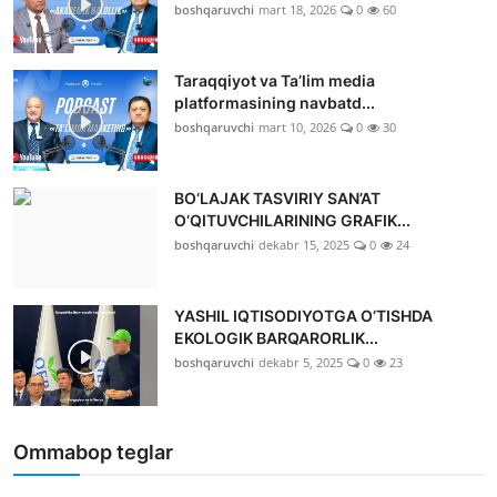
boshqaruvchi
mart 18, 2026
0
60
Taraqqiyot va Ta’lim media
platformasining navbatd...
boshqaruvchi
mart 10, 2026
0
30
BO‘LAJAK TASVIRIY SAN’AT
O‘QITUVCHILARINING GRAFIK...
boshqaruvchi
dekabr 15, 2025
0
24
YASHIL IQTISODIYOTGA O‘TISHDA
EKOLOGIK BARQARORLIK...
boshqaruvchi
dekabr 5, 2025
0
23
Ommabop teglar