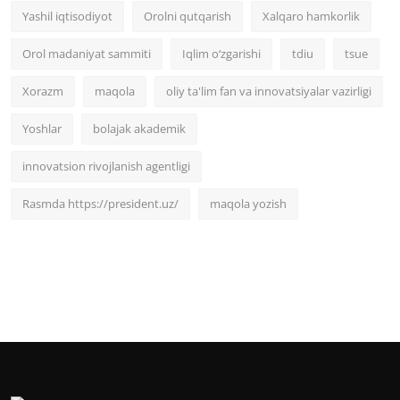
Yashil iqtisodiyot
Orolni qutqarish
Xalqaro hamkorlik
Orol madaniyat sammiti
Iqlim o‘zgarishi
tdiu
tsue
Xorazm
maqola
oliy ta'lim fan va innovatsiyalar vazirligi
Yoshlar
bolajak akademik
innovatsion rivojlanish agentligi
Rasmda https://president.uz/
maqola yozish