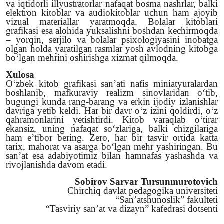
va iqtidorli illyustratorlar nafaqat bosma nashrlar, balki
elektron kitoblar va audiokitoblar uchun ham ajoyib
vizual materiallar yaratmoqda. Bolalar kitoblari
grafikasi esa alohida yuksalishni boshdan kechirmoqda
– yorqin, serjilo va bolalar psixologiyasini inobatga
olgan holda yaratilgan rasmlar yosh avlodning kitobga
bo‘lgan mehrini oshirishga xizmat qilmoqda.
Xulosa
O‘zbek kitob grafikasi san’ati nafis miniatyuralardan
boshlanib, mafkuraviy realizm sinovlaridan o‘tib,
bugungi kunda rang-barang va erkin ijodiy izlanishlar
davriga yetib keldi. Har bir davr o‘z izini qoldirdi, o‘z
qahramonlarini yetishtirdi. Kitob varaqlab o‘tirar
ekansiz, uning nafaqat so‘zlariga, balki chizgilariga
ham e’tibor bering. Zero, har bir tasvir ortida katta
tarix, mahorat va asarga bo‘lgan mehr yashiringan. Bu
san’at esa adabiyotimiz bilan hamnafas yashashda va
rivojlanishda davom etadi.
Sobirov Sarvar Tursunmurotovich
Chirchiq davlat pedagogika universiteti
“San’atshunoslik” fakulteti
“Tasviriy san’at va dizayn” kafedrasi dotsenti