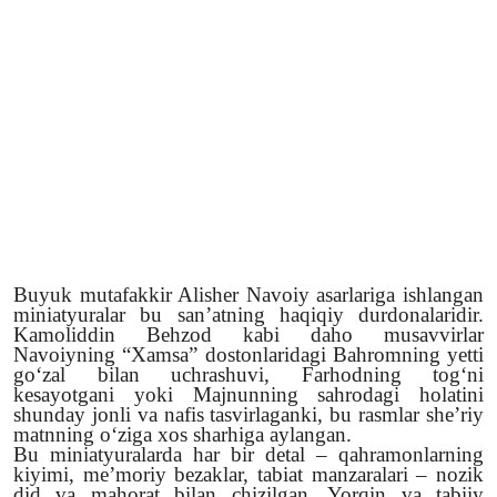
Buyuk mutafakkir Alisher Navoiy asarlariga ishlangan
miniatyuralar bu san’atning haqiqiy durdonalaridir.
Kamoliddin Behzod kabi daho musavvirlar
Navoiyning “Xamsa” dostonlaridagi Bahromning yetti
go‘zal bilan uchrashuvi, Farhodning tog‘ni
kesayotgani yoki Majnunning sahrodagi holatini
shunday jonli va nafis tasvirlaganki, bu rasmlar she’riy
matnning o‘ziga xos sharhiga aylangan.
Bu miniatyuralarda har bir detal – qahramonlarning
kiyimi, me’moriy bezaklar, tabiat manzaralari – nozik
did va mahorat bilan chizilgan. Yorqin va tabiiy