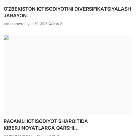
O‘ZBEKISTON IQTISODIYOTINI DIVERSIFIKATSIYALASH
JARAYON...
boshqaruvchi
Iyun 30, 2025
0
21
RAQAMLI IQTISODIYOT SHAROITIDA
KIBERJINOYATLARGA QARSHI...
Moderator
mart 17, 2026
0
26