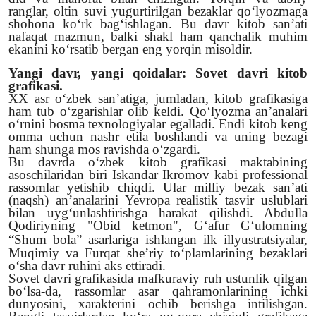
ranglar, oltin suvi yugurtirilgan bezaklar qo‘lyozmaga
shohona ko‘rk bag‘ishlagan. Bu davr kitob san’ati
nafaqat mazmun, balki shakl ham qanchalik muhim
ekanini ko‘rsatib bergan eng yorqin misoldir.
Yangi davr, yangi qoidalar: Sovet davri kitob
grafikasi.
XX asr o‘zbek san’atiga, jumladan, kitob grafikasiga
ham tub o‘zgarishlar olib keldi. Qo‘lyozma an’analari
o‘rnini bosma texnologiyalar egalladi. Endi kitob keng
omma uchun nashr etila boshlandi va uning bezagi
ham shunga mos ravishda o‘zgardi.
Bu davrda o‘zbek kitob grafikasi maktabining
asoschilaridan biri Iskandar Ikromov kabi professional
rassomlar yetishib chiqdi. Ular milliy bezak san’ati
(naqsh) an’analarini Yevropa realistik tasvir uslublari
bilan uyg‘unlashtirishga harakat qilishdi. Abdulla
Qodiriyning "Obid ketmon", G‘afur G‘ulomning
“
Shum bola
”
asarlariga ishlangan ilk illyustratsiyalar,
Muqimiy va Furqat she’riy to‘plamlarining bezaklari
o‘sha davr ruhini aks ettiradi.
Sovet davri grafikasida mafkuraviy ruh ustunlik qilgan
bo‘lsa-da, rassomlar asar qahramonlarining ichki
dunyosini, xarakterini ochib berishga intilishgan.