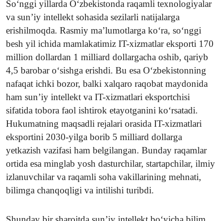
So‘nggi yillarda O‘zbekistonda raqamli texnologiyalar
va sun’iy intellekt sohasida sezilarli natijalarga
erishilmoqda. Rasmiy ma’lumotlarga ko‘ra, so‘nggi
besh yil ichida mamlakatimiz IT-xizmatlar eksporti 170
million dollardan 1 milliard dollargacha oshib, qariyb
4,5 barobar o‘sishga erishdi. Bu esa O‘zbekistonning
nafaqat ichki bozor, balki xalqaro raqobat maydonida
ham sun’iy intellekt va IT-xizmatlari eksportchisi
sifatida tobora faol ishtirok etayotganini ko‘rsatadi.
Hukumatning maqsadli rejalari orasida IT-xizmatlari
eksportini 2030-yilga borib 5 milliard dollarga
yetkazish vazifasi ham belgilangan. Bunday raqamlar
ortida esa minglab yosh dasturchilar, startapchilar, ilmiy
izlanuvchilar va raqamli soha vakillarining mehnati,
bilimga chanqoqligi va intilishi turibdi.
Shunday bir sharoitda sun’iy intellekt bo‘yicha bilim