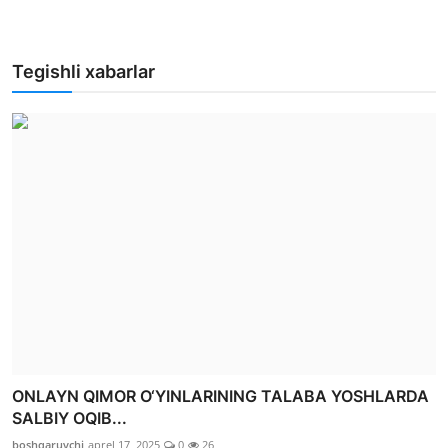
Tegishli xabarlar
ONLAYN QIMOR O‘YINLARINING TALABA YOSHLARDA
SALBIY OQIB...
boshqaruvchi
aprel 17, 2025
0
26