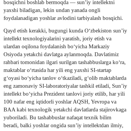
bosqichni boshlab bermoqda — sun’iy intellektni
yaxshi biladigan, lekin undan yanada ongli
foydalanadigan yoshlar avlodini tarbiyalash bosqichi.
Qayd etish kerakki, bugungi kunda O‘zbekiston sun’iy
intellekt texnologiyalarini yaratish, joriy etish va
ulardan oqilona foydalanish bo‘yicha Markaziy
Osiyoda yetakchi davlatga aylanmoqda. Davlatimiz
rahbari tomonidan ilgari surilgan tashabbuslarga ko‘ra,
maktablar o‘rtasida har yili eng yaxshi SI-startap
g‘oyasi bo‘yicha tanlov o‘tkaziladi, g‘olib maktablarda
eng zamonaviy SI-laboratoriyalar tashkil etiladi, Sun’iy
intellekt bo‘yicha Prezident tanlovi joriy etilib, har yili
100 nafar eng iqtidorli yoshlar AQSH, Yevropa va
BAA kabi texnologik yetakchi davlatlarda stajirovkaga
yuboriladi. Bu tashabbuslar nafaqat texnik bilim
beradi, balki yoshlar ongida sun’iy intellektdan ilmiy,