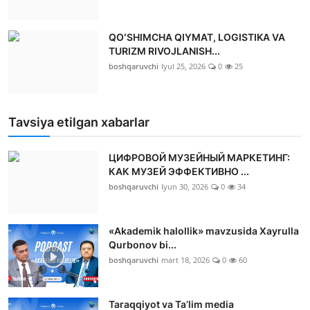
QOʻSHIMCHA QIYMAT, LOGISTIKA VA
TURIZM RIVOJLANISH...
boshqaruvchi
Iyul 25, 2026
0
25
Tavsiya etilgan xabarlar
ЦИФРОВОЙ МУЗЕЙНЫЙ МАРКЕТИНГ:
КАК МУЗЕЙ ЭФФЕКТИВНО ...
boshqaruvchi
Iyun 30, 2026
0
34
«Akademik halollik» mavzusida Xayrulla
Qurbonov bi...
boshqaruvchi
mart 18, 2026
0
60
Taraqqiyot va Ta’lim media