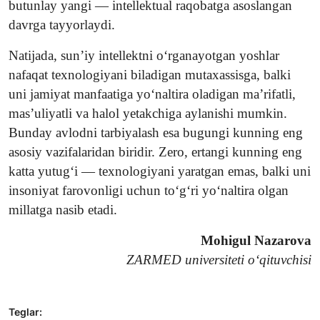
butunlay yangi — intellektual raqobatga asoslangan
davrga tayyorlaydi.
Natijada, sun’iy intellektni o‘rganayotgan yoshlar
nafaqat texnologiyani biladigan mutaxassisga, balki
uni jamiyat manfaatiga yo‘naltira oladigan ma’rifatli,
mas’uliyatli va halol yetakchiga aylanishi mumkin.
Bunday avlodni tarbiyalash esa bugungi kunning eng
asosiy vazifalaridan biridir. Zero, ertangi kunning eng
katta yutug‘i — texnologiyani yaratgan emas, balki uni
insoniyat farovonligi uchun to‘g‘ri yo‘naltira olgan
millatga nasib etadi.
Mohigul Nazarova
ZARMED universiteti o‘qituvchisi
Teglar: