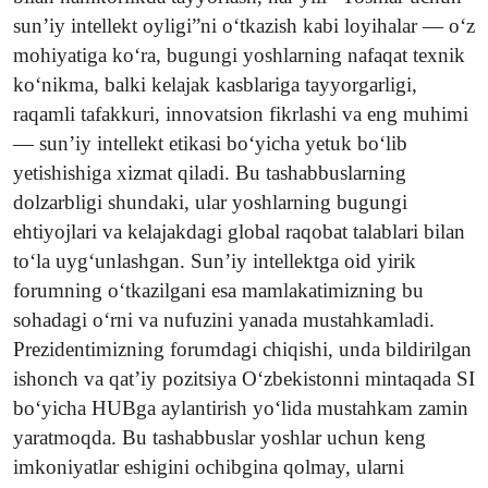
sun’iy intellekt oyligi”ni o‘tkazish kabi loyihalar — o‘z
mohiyatiga ko‘ra, bugungi yoshlarning nafaqat texnik
ko‘nikma, balki kelajak kasblariga tayyorgarligi,
raqamli tafakkuri, innovatsion fikrlashi va eng muhimi
— sun’iy intellekt etikasi bo‘yicha yetuk bo‘lib
yetishishiga xizmat qiladi. Bu tashabbuslarning
dolzarbligi shundaki, ular yoshlarning bugungi
ehtiyojlari va kelajakdagi global raqobat talablari bilan
to‘la uyg‘unlashgan. Sun’iy intellektga oid yirik
forumning o‘tkazilgani esa mamlakatimizning bu
sohadagi o‘rni va nufuzini yanada mustahkamladi.
Prezidentimizning forumdagi chiqishi, unda bildirilgan
ishonch va qat’iy pozitsiya O‘zbekistonni mintaqada SI
bo‘yicha HUBga aylantirish yo‘lida mustahkam zamin
yaratmoqda. Bu tashabbuslar yoshlar uchun keng
imkoniyatlar eshigini ochibgina qolmay, ularni