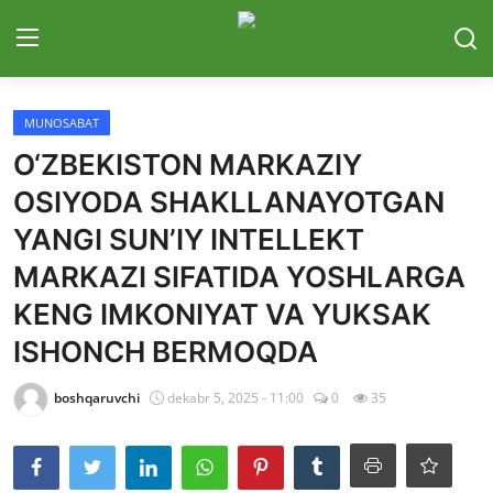
Tizimga kirish
Roʻyxatdan o...
MUNOSABAT
O‘ZBEKISTON MARKAZIY
Bosh sahifa
OSIYODA SHAKLLANAYOTGAN
E'lonlar
YANGI SUN’IY INTELLEKT
MARKAZI SIFATIDA YOSHLARGA
Aloqa
KENG IMKONIYAT VA YUKSAK
Munosabat
ISHONCH BERMOQDA
Ilmiy maqolalar
boshqaruvchi
dekabr 5, 2025 - 11:00
0
35
Adabiy jarayon
Suhbatlar