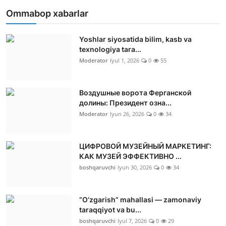
Ommabop xabarlar
Yoshlar siyosatida bilim, kasb va
texnologiya tara...
Moderator
Iyul 1, 2026
0
55
Воздушные ворота Ферганской
долины: Президент озна...
Moderator
Iyun 26, 2026
0
34
ЦИФРОВОЙ МУЗЕЙНЫЙ МАРКЕТИНГ:
КАК МУЗЕЙ ЭФФЕКТИВНО ...
boshqaruvchi
Iyun 30, 2026
0
34
“O‘zgarish” mahallasi — zamonaviy
taraqqiyot va bu...
boshqaruvchi
Iyul 7, 2026
0
29