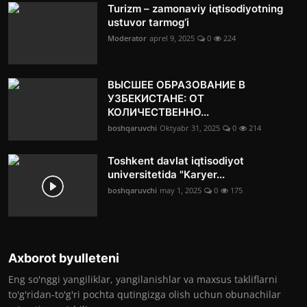
Turizm – zamonaviy iqtisodiyotning
ustuvor tarmog‘i
Moderator
aprel 9, 2025
0
224
ВЫСШЕЕ ОБРАЗОВАНИЕ В
УЗБЕКИСТАНЕ: ОТ
КОЛИЧЕСТВЕННО...
boshqaruvchi
Oktyabr 31, 2025
0
214
Toshkent davlat iqtisodiyot
universitetida "Karyer...
boshqaruvchi
may 1, 2025
0
175
Axborot byulleteni
Eng so'nggi yangiliklar, yangilanishlar va maxsus takliflarni
to'g'ridan-to'g'ri pochta qutingizga olish uchun obunachilar