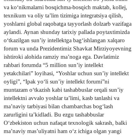
va ko‘nikmalarni bosqichma-bosqich maktab, kollej,
texnikum va oliy ta’lim tizimiga integratsiya qilish,
yoshlarni global raqobatga tayyorlash dolzarb vazifaga
aylandi. Aynan shunday tarixiy pallada poytaxtimizda
o‘tkazilgan sun’iy intellektga bag‘ishlangan xalqaro
forum va unda Prezidentimiz Shavkat Mirziyoyevning
ishtiroki alohida ramziy ma’noga ega. Davlatimiz
rahbari forumda “5 million sun’iy intellekt
yetakchilari” loyihasi, “Yoshlar uchun sun’iy intellekt
oyligi”, “Ipak yo‘li sun’iy intellekt forumi”ni
muntazam o‘tkazish kabi tashabbuslar orqali sun’iy
intellektni avvalo yoshlar ta’limi, kasb tanlashi va
ma’naviy tarbiyasi bilan chambarchas bog‘lash
zarurligini ta’kidladi. Bu ezgu tashabbuslar
O‘zbekiston uchun nafaqat texnologik sakrash, balki
ma’naviy mas’uliyatni ham o‘z ichiga olgan yangi