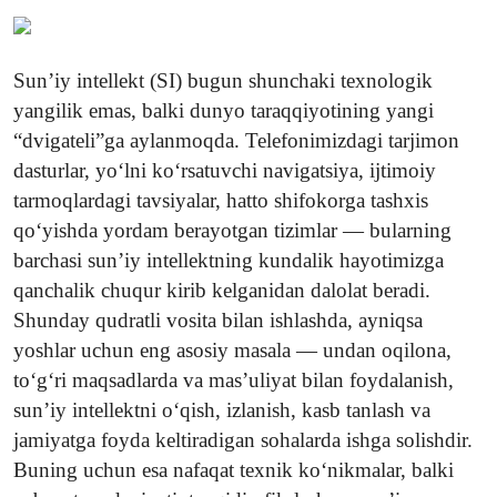
Video yangiliklar
Ekspeditsiya
Sun’iy intellekt (SI) bugun shunchaki texnologik
yangilik emas, balki dunyo taraqqiyotining yangi
“dvigateli”ga aylanmoqda. Telefonimizdagi tarjimon
dasturlar, yo‘lni ko‘rsatuvchi navigatsiya, ijtimoiy
tarmoqlardagi tavsiyalar, hatto shifokorga tashxis
qo‘yishda yordam berayotgan tizimlar — bularning
barchasi sun’iy intellektning kundalik hayotimizga
qanchalik chuqur kirib kelganidan dalolat beradi.
Shunday qudratli vosita bilan ishlashda, ayniqsa
yoshlar uchun eng asosiy masala — undan oqilona,
to‘g‘ri maqsadlarda va mas’uliyat bilan foydalanish,
sun’iy intellektni o‘qish, izlanish, kasb tanlash va
jamiyatga foyda keltiradigan sohalarda ishga solishdir.
Buning uchun esa nafaqat texnik ko‘nikmalar, balki