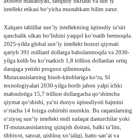
axborot madaniyati, tanqidiy fikrlash va sun’iy
intellekt etikasi bo‘yicha mustahkam bilim zarur.
Xalqaro tahlillar sun’iy intellektning iqtisodiy ta’siri
qanchalik ulkan bo‘lishini yaqqol ko‘rsatib bermoqda.
2025-yilda global sun’iy intellekt bozori qiymati
qariyb 391 milliard dollarga baholanmoqda va 2030-
yilga kelib bu ko‘rsatkich 1,8 trillion dollardan ortiq
darajaga yetishi prognoz qilinmoqda.
Mutaxassislarning hisob-kitoblariga ko‘ra, SI
texnologiyalari 2030-yilga borib jahon yalpi ichki
mahsulotiga 15,7 trillion dollargacha qo‘shimcha
qiymat qo‘shishi, ya’ni dunyo iqtisodiyoti hajmini
o‘rtacha 14 foizga oshirishi mumkin. Bu raqamlarning
o‘ziyoq sun’iy intellekt endi nafaqat dasturchilar yoki
IT-mutaxassislarning qiziqish doirasi, balki ta’lim,
tibbiyot, sanoat, qishloq xo‘jaligi, hatto san’at va