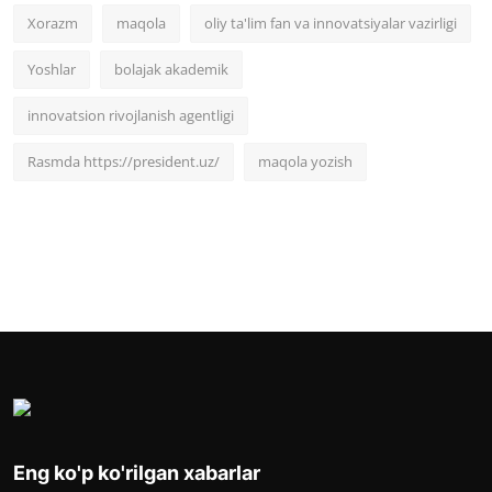
Xorazm
maqola
oliy ta'lim fan va innovatsiyalar vazirligi
Yoshlar
bolajak akademik
innovatsion rivojlanish agentligi
Rasmda https://president.uz/
maqola yozish
Eng ko'p ko'rilgan xabarlar