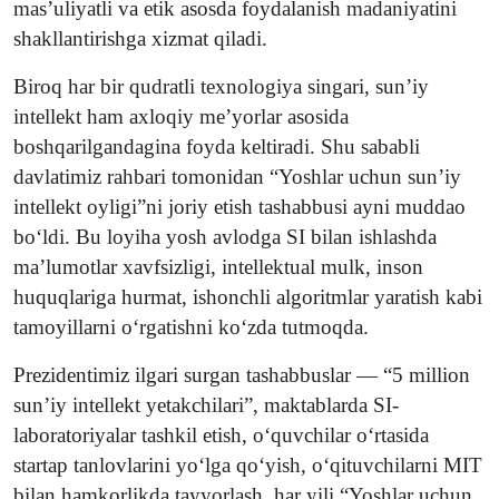
mas’uliyatli va etik asosda foydalanish madaniyatini
shakllantirishga xizmat qiladi.
Biroq har bir qudratli texnologiya singari, sun’iy
intellekt ham axloqiy me’yorlar asosida
boshqarilgandagina foyda keltiradi. Shu sababli
davlatimiz rahbari tomonidan “Yoshlar uchun sun’iy
intellekt oyligi”ni joriy etish tashabbusi ayni muddao
bo‘ldi. Bu loyiha yosh avlodga SI bilan ishlashda
ma’lumotlar xavfsizligi, intellektual mulk, inson
huquqlariga hurmat, ishonchli algoritmlar yaratish kabi
tamoyillarni o‘rgatishni ko‘zda tutmoqda.
Prezidentimiz ilgari surgan tashabbuslar — “5 million
sun’iy intellekt yetakchilari”, maktablarda SI-
laboratoriyalar tashkil etish, o‘quvchilar o‘rtasida
startap tanlovlarini yo‘lga qo‘yish, o‘qituvchilarni MIT
bilan hamkorlikda tayyorlash, har yili “Yoshlar uchun