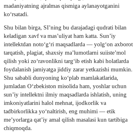
madaniyatning ajralmas qismiga aylanayotganini
ko‘rsatadi.
Shu bilan birga, SI’ning bu darajadagi qudrati bilan
keladigan xavf va mas’uliyat ham katta. Sun’iy
intellektdan noto‘g‘ri maqsadlarda — yolg‘on axborot
tarqatish, plagiat, shaxsiy ma’lumotlarni suiiste’mol
qilish yoki zo‘ravonlikni targ‘ib etish kabi holatlarda
foydalanish jamiyatga jiddiy zarar yetkazishi mumkin.
Shu sababli dunyoning ko‘plab mamlakatlarida,
jumladan O‘zbekiston misolida ham, yoshlar uchun
sun’iy intellektni ilmiy maqsadlarda ishlatish, uning
imkoniyatlarini halol mehnat, ijodkorlik va
tadbirkorlikka yo‘naltirish, eng muhimi — etik
me’yorlarga qat’iy amal qilish masalasi kun tartibiga
chiqmoqda.