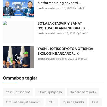
platformasining navbatd...
boshqaruvchi
mart 10, 2026
0
30
BO‘LAJAK TASVIRIY SAN’AT
O‘QITUVCHILARINING GRAFIK...
boshqaruvchi
dekabr 15, 2025
0
24
YASHIL IQTISODIYOTGA O‘TISHDA
EKOLOGIK BARQARORLIK...
boshqaruvchi
dekabr 5, 2025
0
23
Ommabop teglar
Yashil iqtisodiyot
Orolni qutqarish
Xalqaro hamkorlik
Orol madaniyat sammiti
tdiu
Iqlim o‘zgarishi
tsue