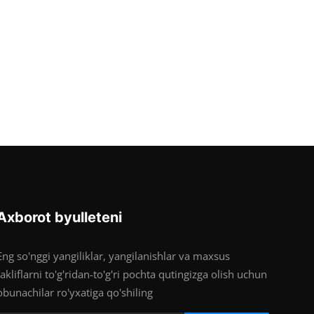
Axborot byulleteni
Eng so'nggi yangiliklar, yangilanishlar va maxsus
takliflarni to'g'ridan-to'g'ri pochta qutingizga olish uchun
obunachilar ro'yxatiga qo'shiling