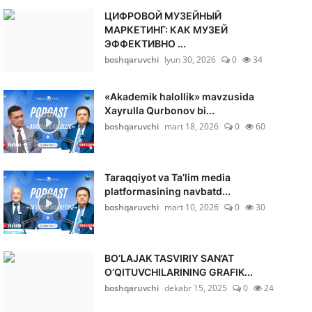
ЦИФРОВОЙ МУЗЕЙНЫЙ
МАРКЕТИНГ: КАК МУЗЕЙ
ЭФФЕКТИВНО ...
boshqaruvchi
Iyun 30, 2026
0
34
«Akademik halollik» mavzusida
Xayrulla Qurbonov bi...
boshqaruvchi
mart 18, 2026
0
60
Taraqqiyot va Ta’lim media
platformasining navbatd...
boshqaruvchi
mart 10, 2026
0
30
BO‘LAJAK TASVIRIY SAN’AT
O‘QITUVCHILARINING GRAFIK...
boshqaruvchi
dekabr 15, 2025
0
24