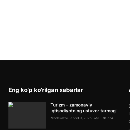
Eng ko'p ko'rilgan xabarlar
Turizm – zamonaviy
iqtisodiyotning ustuvor tarmog‘i
Moderator
aprel 9, 2025
0
224