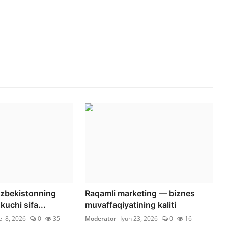
Oʻzbekistonning
Raqamli marketing — biznes
kuchi sifa...
muvaffaqiyatining kaliti
el 8, 2026
0
35
Moderator
Iyun 23, 2026
0
16