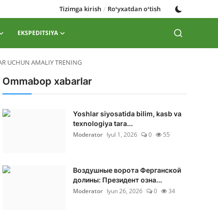
Tizimga kirish
/
Roʻyxatdan oʻtish
EKSPEDITSIYA
LAR UCHUN AMALIY TRENING
Ommabop xabarlar
Yoshlar siyosatida bilim, kasb va
texnologiya tara...
Moderator
Iyul 1, 2026
0
55
Воздушные ворота Ферганской
долины: Президент озна...
Moderator
Iyun 26, 2026
0
34