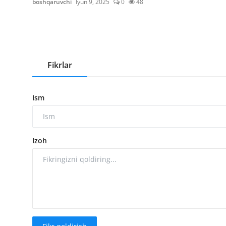
boshqaruvchi
Iyun 9, 2025
0
48
Fikrlar
Ism
Izoh