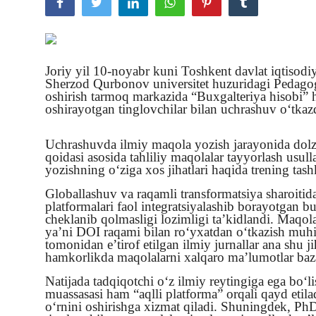
Suhbatlar
Video yangiliklar
Joriy yil 10-noyabr kuni Toshkent davlat iqtisodiy
Ekspeditsiya
Sherzod Qurbonov universitet huzuridagi Pedagog 
oshirish tarmoq markazida “Buxgalteriya hisobi”
oshirayotgan tinglovchilar bilan uchrashuv o‘tkaz
Uchrashuvda ilmiy maqola yozish jarayonida dol
qoidasi asosida tahliliy maqolalar tayyorlash usull
yozishning o‘ziga xos jihatlari haqida trening tashki
Globallashuv va raqamli transformatsiya sharoitid
platformalari faol integratsiyalashib borayotgan 
cheklanib qolmasligi lozimligi ta’kidlandi. Maqolan
ya’ni DOI raqami bilan ro‘yxatdan o‘tkazish mu
tomonidan e’tirof etilgan ilmiy jurnallar ana shu ji
hamkorlikda maqolalarni xalqaro ma’lumotlar bazal
Natijada tadqiqotchi o‘z ilmiy reytingiga ega bo‘li
muassasasi ham “aqlli platforma” orqali qayd etilad
o‘rnini oshirishga xizmat qiladi. Shuningdek, Ph