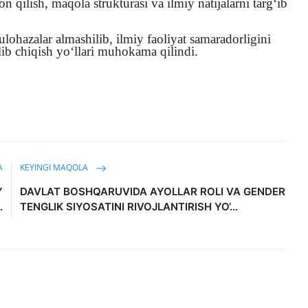
n qilish, maqola strukturasi va ilmiy natijalarni targ‘ib
lohazalar almashilib, ilmiy faoliyat samaradorligini
ib chiqish yo‘llari muhokama qilindi.
A
KEYINGI MAQOLA
Y
DAVLAT BOSHQARUVIDA AYOLLAR ROLI VA GENDER
.
TENGLIK SIYOSATINI RIVOJLANTIRISH YO‘...