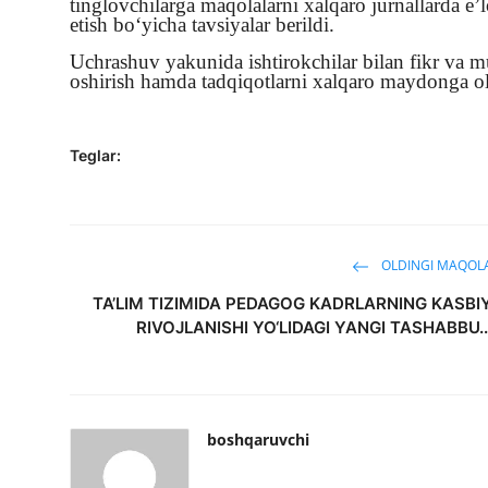
tinglovchilarga maqolalarni xalqaro jurnallarda e’lo
etish bo‘yicha tavsiyalar berildi.
Uchrashuv yakunida ishtirokchilar bilan fikr va mu
oshirish hamda tadqiqotlarni xalqaro maydonga ol
Teglar:
OLDINGI MAQOL
TA’LIM TIZIMIDA PEDAGOG KADRLARNING KASBI
RIVOJLANISHI YO‘LIDAGI YANGI TASHABBU..
boshqaruvchi