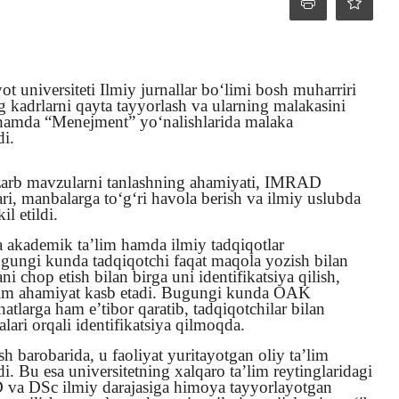
ot universiteti Ilmiy jurnallar bo‘limi bosh muharriri
kadrlarni qayta tayyorlash va ularning malakasini
 hamda “Menejment” yo‘nalishlarida malaka
di.
zarb mavzularni tanlashning ahamiyati, IMRAD
ari, manbalarga to‘g‘ri havola berish va ilmiy uslubda
l etildi.
a akademik ta’lim hamda ilmiy tadqiqotlar
bugungi kunda tadqiqotchi faqat maqola yozish bilan
i chop etish bilan birga uni identifikatsiya qilish,
him ahamiyat kasb etadi. Bugungi kunda OAK
hatlarga ham e’tibor qaratib, tadqiqotchilar bilan
ari orqali identifikatsiya qilmoqda.
sh barobarida, u faoliyat yuritayotgan oliy ta’lim
i. Bu esa universitetning xalqaro ta’lim reytinglaridagi
D va DSc ilmiy darajasiga himoya tayyorlayotgan