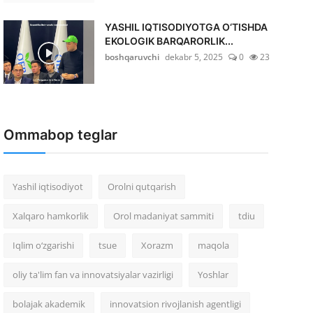
YASHIL IQTISODIYOTGA O‘TISHDA
EKOLOGIK BARQARORLIK...
boshqaruvchi
dekabr 5, 2025
0
23
Ommabop teglar
Yashil iqtisodiyot
Orolni qutqarish
Xalqaro hamkorlik
Orol madaniyat sammiti
tdiu
Iqlim o‘zgarishi
tsue
Xorazm
maqola
oliy ta'lim fan va innovatsiyalar vazirligi
Yoshlar
bolajak akademik
innovatsion rivojlanish agentligi