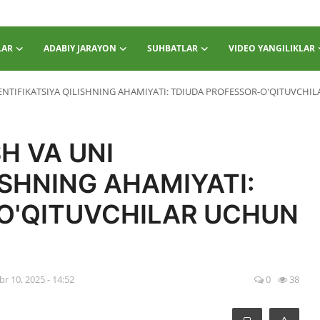
LAR
ADABIY JARAYON
SUHBATLAR
VIDEO YANGILIKLAR
DENTIFIKATSIYA QILISHNING AHAMIYATI: TDIUDA PROFESSOR-O'QITUVCHI
H VA UNI
ISHNING AHAMIYATI:
O'QITUVCHILAR UCHUN
r 10, 2025 - 14:52
0
38