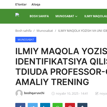
E'lonlar
Aloqa
BOSH SAHIFA
MUNOSABAT
ILMIY MAQOLA
Tizimga
Bosh sahifa
Munosabat
ILMIY MAQOLA YOZISH VA UNI I
kirish
Roʻyxatdan
o...
MUNOSABAT
ILMIY MAQOLA YOZIS
Bosh sahifa
IDENTIFIKATSIYA QIL
E'lonlar
TDIUDA PROFESSOR-
Aloqa
AMALIY TRENING
Munosabat
Ilmiy maqolalar
boshqaruvchi
noyabr 10, 2025 - 14:41
noyab
Adabiy jarayon