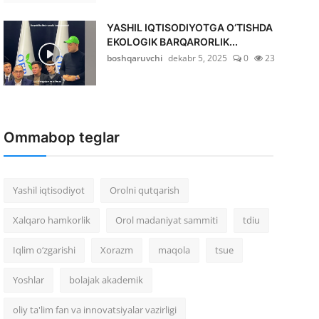
YASHIL IQTISODIYOTGA O‘TISHDA
EKOLOGIK BARQARORLIK...
boshqaruvchi
dekabr 5, 2025
0
23
Ommabop teglar
Yashil iqtisodiyot
Orolni qutqarish
Xalqaro hamkorlik
Orol madaniyat sammiti
tdiu
Iqlim o‘zgarishi
Xorazm
maqola
tsue
Yoshlar
bolajak akademik
oliy ta'lim fan va innovatsiyalar vazirligi