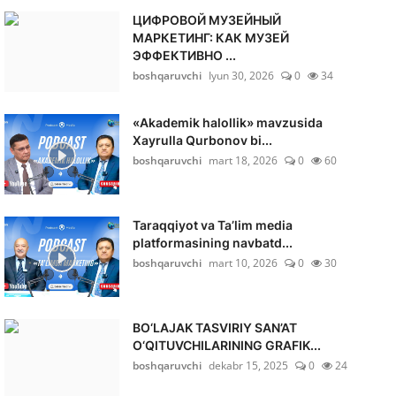
ЦИФРОВОЙ МУЗЕЙНЫЙ
МАРКЕТИНГ: КАК МУЗЕЙ
ЭФФЕКТИВНО ...
boshqaruvchi
Iyun 30, 2026
0
34
«Akademik halollik» mavzusida
Xayrulla Qurbonov bi...
boshqaruvchi
mart 18, 2026
0
60
Taraqqiyot va Ta’lim media
platformasining navbatd...
boshqaruvchi
mart 10, 2026
0
30
BO‘LAJAK TASVIRIY SAN’AT
O‘QITUVCHILARINING GRAFIK...
boshqaruvchi
dekabr 15, 2025
0
24