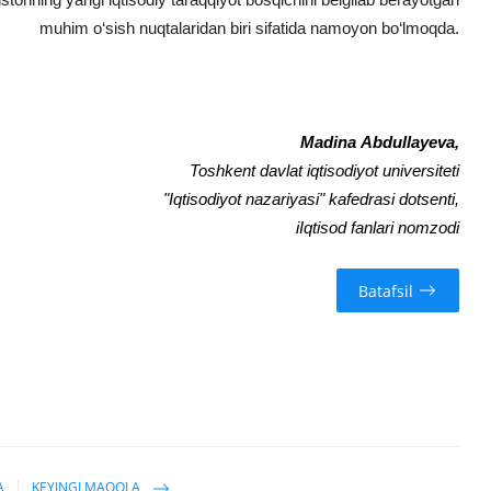
muhim o‘sish nuqtalaridan biri sifatida namoyon bo‘lmoqda.
Madina Abdullayeva,
Toshkent davlat iqtisodiyot universiteti
"Iqtisodiyot nazariyasi" kafedrasi dotsenti,
iIqtisod fanlari nomzodi
Batafsil
A
KEYINGI MAQOLA