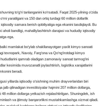
huvning to‘g‘ri tanlanganini ko‘rsatadi. Faqat 2025-yilning o‘zida
 o‘rni yaratilgani va 150 dan ortiq turdagi 60 million dollarlik
iqtisodiy samara berish qobiliyatiga ega ekanini tasdiqlaydi. Bu
ki aholi bandligi, mahalliylashtirish darajasi va hududiy iqtisodiy
atga ega.
, balki mamlakat bo‘ylab shakllanayotgan yaxlit kimyo sanoati
agi texnopark,
Navoiy
,
Farg‘ona
va
Qo‘ng‘irot
dagi kimyo
li hududlarini qamrab oladigan zamonaviy sanoat tarmog‘ini
ar kesimida muvozanatli joylashtirish, logistika xarajatlarini
mkonini beradi.
gusi yillarda iqtisodiy o‘sishning muhim drayverlaridan biri
 jalb qilinadigan investitsiyalar hajmini 207 million dollarga,
 48 million dollarga yetkazish rejalashtirilgan. Shuningdek, ish
 ta’minlash va ijtimoiy barqarorlikni mustahkamlashga xizmat qiladi.
r, malakali kadrlarga bo‘lgan ehtiyoj va iqtisodiy faollikning