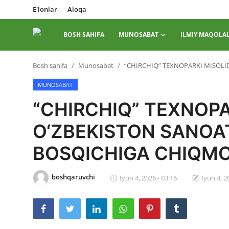
E'lonlar
Aloqa
BOSH SAHIFA
MUNOSABAT
ILMIY MAQOLA
Tizimga
Bosh sahifa
Munosabat
“CHIRCHIQ” TEXNOPARKI MISOLI
kirish
Roʻyxatdan
o...
MUNOSABAT
“CHIRCHIQ” TEXNOPA
Bosh sahifa
O‘ZBEKISTON SANOAT
E'lonlar
BOSQICHIGA CHIQM
Aloqa
Munosabat
boshqaruvchi
Iyun 4, 2026 - 03:16
Iyun 4, 2
Ilmiy maqolalar
Adabiy jarayon