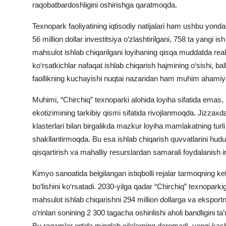
raqobatbardoshligini oshirishga qaratmoqda.
Texnopark faoliyatining iqtisodiy natijalari ham ushbu yondas
56 million dollar investitsiya o‘zlashtirilgani, 758 ta yangi ish
mahsulot ishlab chiqarilgani loyihaning qisqa muddatda real 
ko‘rsatkichlar nafaqat ishlab chiqarish hajmining o‘sishi, bal
faollikning kuchayishi nuqtai nazaridan ham muhim ahamiy
Muhimi, “Chirchiq” texnoparki alohida loyiha sifatida emas
ekotizimining tarkibiy qismi sifatida rivojlanmoqda.
Jizzax
d
klasterlari bilan birgalikda mazkur loyiha mamlakatning tur
shakllantirmoqda. Bu esa ishlab chiqarish quvvatlarini hududl
qisqartirish va mahalliy resurslardan samarali foydalanish i
Kimyo sanoatida belgilangan istiqbolli rejalar tarmoqning kel
bo‘lishini ko‘rsatadi. 2030-yilga qadar “Chirchiq” texnoparkiga
mahsulot ishlab chiqarishni 294 million dollarga va eksportni
o‘rinlari sonining 2 300 tagacha oshirilishi aholi bandligini
Bu raqamlar ortida minglab oilalarning daromadi, yangi kasbla