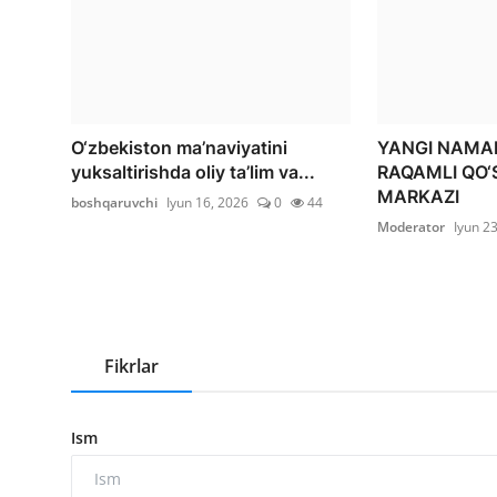
O‘zbekiston ma’naviyatini
YANGI NAMAN
yuksaltirishda oliy ta’lim va...
RAQAMLI QO‘
MARKAZI
boshqaruvchi
Iyun 16, 2026
0
44
Moderator
Iyun 2
Fikrlar
Ism