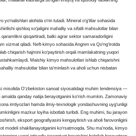
 yo‘nalishlari alohida o‘rin tutadi. Mineral o‘g‘itlar sohasida
rilishi qishloq xo‘jaligini mahalliy va sifatli mahsulotlar bilan
qaramlikni qisqartiradi, balki agrar sektor samaradorligini
am xizmat qiladi. Neft-kimyo sohasida Angren va Qo‘ng‘irotda
hlab chiqarish hajmini ko‘paytirish orqali mamlakatning yuqori
mustahkamlaydi. Maishiy kimyo mahsulotlari ishlab chiqarishni
 mahalliy mahsulotlar bilan ta’minlash va aholi uchun nisbatan
.
ki misolida O‘zbekiston sanoat siyosatidagi muhim tendensiya —
i amalda qanday natija berayotganini ko‘rish mumkin. Zamonaviy
ojxona imtiyozlari hamda ilmiy-texnologik yondashuvning uyg‘unligi
umkinligini mazkur loyiha isbotlab turibdi. Eng muhimi, bu jarayon
shirish, eksport geografiyasini kengaytirish va aholi farovonligini
iyot modeli shakllanayotganini ko‘rsatmoqda. Shu ma’noda, kimyo
stonning yangi iqtisodiy taraqqiyot bosqichini belgilab berayotgan