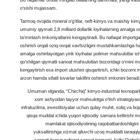
o‘sishi mujassam.
Tarmoq rivojida mineral o‘g‘itlar, neft-kimyo va maishiy kimyo
umumiy qiymati 2,8 milliard dollarlik loyihalarning amalga oshi
ta’minlash imkoniyatlarini kengaytiradi. Bu nafaqat importga 
oshirish orqali oziq-ovqat xavfsizligini mustahkamlashga h
amalga oshirilayotgan yirik loyihalar polimer mahsulotlar is
qo‘shilgan qiymatli sanoat mahsulotlari bozoridagi o‘rnini 
kengaytirish esa import ulushini qisqartirish, ichki bozorni
arzon hamda sifatli tovarlar taklifini oshirish imkonini beradi
Umuman olganda, “Chirchiq” kimyo-industrial texnopar
xom ashyodan tayyor mahsulotga o‘tish strategiyas
infratuzilma, investitsiyalar uchun qulay muhit, soliq va b
qisqa muddat ichida yuqori iqtisodiy samara keltirishi m
mamlakat iqtisodiyotining raqobatbardoshligini o
yuksaltirishga xizmat qiluvchi uzoq muddatli taraqq
sanoati bugun nafaqat sanoat tarmog‘i, balki O‘zbeki