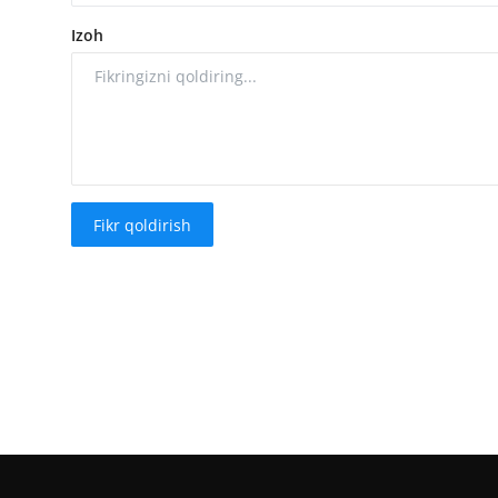
Izoh
Fikr qoldirish