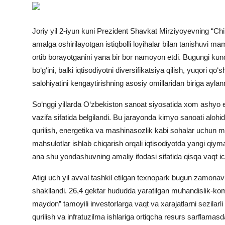
Suhbatlar
Joriy yil 2-iyun kuni Prezident
Shavkat Mirziyoyev
ning “Chi
Video yangiliklar
amalga oshirilayotgan istiqbolli loyihalar bilan tanishuvi m
Ekspeditsiya
ortib borayotganini yana bir bor namoyon etdi. Bugungi ku
bo‘g‘ini, balki iqtisodiyotni diversifikatsiya qilish, yuqori qo
salohiyatini kengaytirishning asosiy omillaridan biriga ayl
So‘nggi yillarda O‘zbekiston sanoat siyosatida xom ashyo e
vazifa sifatida belgilandi. Bu jarayonda kimyo sanoati alohi
qurilish, energetika va mashinasozlik kabi sohalar uchun mu
mahsulotlar ishlab chiqarish orqali iqtisodiyotda yangi qiymat
ana shu yondashuvning amaliy ifodasi sifatida qisqa vaqt ic
Atigi uch yil avval tashkil etilgan texnopark bugun zamonav
shakllandi. 26,4 gektar hududda yaratilgan muhandislik-komm
maydon” tamoyili investorlarga vaqt va xarajatlarni sezilarl
qurilish va infratuzilma ishlariga ortiqcha resurs sarflamasd