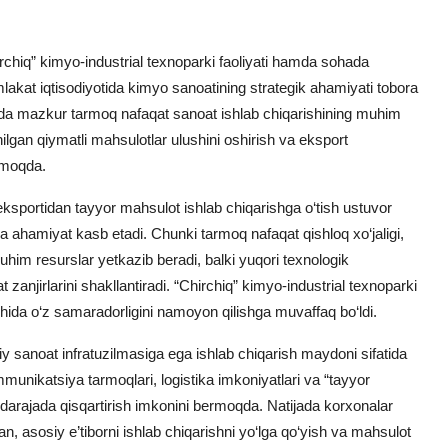
rchiq” kimyo-industrial texnoparki faoliyati hamda sohada
amlakat iqtisodiyotida kimyo sanoatining strategik ahamiyati tobora
nda mazkur tarmoq nafaqat sanoat ishlab chiqarishining muhim
‘shilgan qiymatli mahsulotlar ulushini oshirish va eksport
anmoqda.
ksportidan tayyor mahsulot ishlab chiqarishga o‘tish ustuvor
da ahamiyat kasb etadi. Chunki tarmoq nafaqat qishloq xo‘jaligi,
him resurslar yetkazib beradi, balki yuqori texnologik
 zanjirlarini shakllantiradi. “Chirchiq” kimyo-industrial texnoparki
hida o‘z samaradorligini namoyon qilishga muvaffaq bo‘ldi.
iy sanoat infratuzilmasiga ega ishlab chiqarish maydoni sifatida
unikatsiya tarmoqlari, logistika imkoniyatlari va “tayyor
i darajada qisqartirish imkonini bermoqda. Natijada korxonalar
an, asosiy e’tiborni ishlab chiqarishni yo‘lga qo‘yish va mahsulot