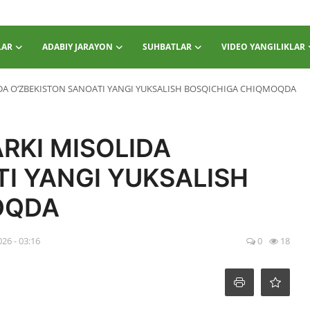
LAR
ADABIY JARAYON
SUHBATLAR
VIDEO YANGILIKLAR
DA O‘ZBEKISTON SANOATI YANGI YUKSALISH BOSQICHIGA CHIQMOQDA
RKI MISOLIDA
I YANGI YUKSALISH
OQDA
026 - 03:16
0
18