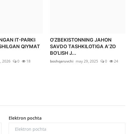
GAN IT-PARKI:
O‘ZBEKISTONNING JAHON
SHILGAN QIYMAT
SAVDO TASHKILOTIGA AʼZO
BO‘LISH J...
3, 2026
0
18
boshqaruvchi
may 29, 2025
0
24
Elektron pochta