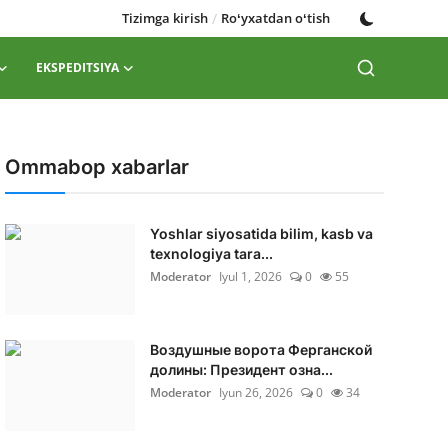
Tizimga kirish
/
Roʻyxatdan oʻtish
EKSPEDITSIYA
Ommabop xabarlar
Yoshlar siyosatida bilim, kasb va
texnologiya tara...
Moderator
Iyul 1, 2026
0
55
Воздушные ворота Ферганской
долины: Президент озна...
Moderator
Iyun 26, 2026
0
34