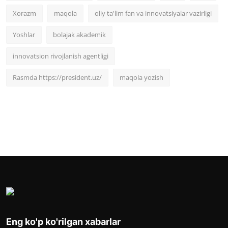
Xorazm
maqola
oliy ta'lim fan va innovatsiyalar vazirligi
Yoshlar
bolajak akademik
innovatsion rivojlanish agentligi
Rasmda https://president.uz/
maqola yozish
Eng ko'p ko'rilgan xabarlar