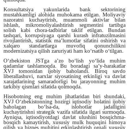
Konsultatsiya yakunlarida bank sektorining
mustahkamligi alohida muhokama etilgan. Moliyaviy
nazoratni kuchaytirish, muammoli aktivlar bilan
ishlash, mikromoliyalashtirish segmentini tartibga
solish kabi chora-tadbirlar taklif etilgan. Bundan
tashqari, korrupsiyaga qarshi kurash infratuzilmasini
rivojlantirish, statistik ma’lumotlar sifatini oshirish va
xalqaro standartlarga muvofiq qonunchilikni
modernizatsiya qilish zaruriyati ham ko‘rsatib o‘tilgan.
O‘zbekiston JSTga a’zo bo‘lish yo‘lida muhim
qadamlar tashlamoqda. Bu boradagi sa’y-harakatlar
XVJ tomonidan ijobiy baholandi. Biroq savdo
liberallashuvi, narxlar siyosatining erkinligi va davlat
xarajatlarining samaradorligi bu jarayonning muhim
tarkibiy qismlari sifatida qolmoqda.
Hisobotning eng muhim jihatlaridan biri shundaki,
XVJ O‘zbekistonning hozirgi iqtisodiy holatini ijobiy
baholagan bo‘lsa-da, islohotlar jadalligini
kuchaytirishni strategik vazifa sifatida ilgari surmoqda.
Ayniqsa, iqtisodiyotdagi davlat ulushini bosqichma-
bosqich kamaytirish, xususiy mulk huquqini himoya
qilish va biznes muhitini erkinlashtirish orqali xususiy