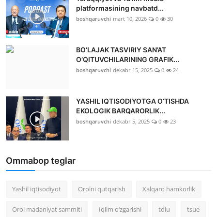
platformasining navbatd...
boshqaruvchi
mart 10, 2026
0
30
BO‘LAJAK TASVIRIY SAN’AT
O‘QITUVCHILARINING GRAFIK...
boshqaruvchi
dekabr 15, 2025
0
24
YASHIL IQTISODIYOTGA O‘TISHDA
EKOLOGIK BARQARORLIK...
boshqaruvchi
dekabr 5, 2025
0
23
Ommabop teglar
Yashil iqtisodiyot
Orolni qutqarish
Xalqaro hamkorlik
Orol madaniyat sammiti
Iqlim o‘zgarishi
tdiu
tsue