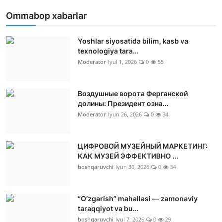
Ommabop xabarlar
Yoshlar siyosatida bilim, kasb va
texnologiya tara...
Moderator
Iyul 1, 2026
0
55
Воздушные ворота Ферганской
долины: Президент озна...
Moderator
Iyun 26, 2026
0
34
ЦИФРОВОЙ МУЗЕЙНЫЙ МАРКЕТИНГ:
КАК МУЗЕЙ ЭФФЕКТИВНО ...
boshqaruvchi
Iyun 30, 2026
0
34
“O‘zgarish” mahallasi — zamonaviy
taraqqiyot va bu...
boshqaruvchi
Iyul 7, 2026
0
29