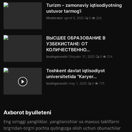
Turizm – zamonaviy iqtisodiyotning
ustuvor tarmog‘i
Moderator
aprel 9, 2025
0
224
ВЫСШЕЕ ОБРАЗОВАНИЕ В
УЗБЕКИСТАНЕ: ОТ
КОЛИЧЕСТВЕННО...
boshqaruvchi
Oktyabr 31, 2025
0
214
Toshkent davlat iqtisodiyot
universitetida "Karyer...
boshqaruvchi
may 1, 2025
0
175
Axborot byulleteni
Eng so'nggi yangiliklar, yangilanishlar va maxsus takliflarni
to'g'ridan-to'g'ri pochta qutingizga olish uchun obunachilar