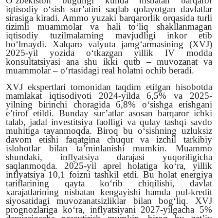
O‘zbekiston bugungi kunda nisbatan barqaror
iqtisodiy o‘sish sur’atini saqlab qolayotgan davlatlar
Video yangiliklar
sirasiga kiradi. Ammo yuzaki barqarorlik orqasida turli
tizimli muammolar va hali to‘liq shakllanmagan
Ekspeditsiya
iqtisodiy tuzilmalarning mavjudligi inkor etib
bo‘lmaydi. Xalqaro valyuta jamg‘armasining (XVJ)
2025-yil yozida o‘tkazgan yillik IV modda
konsultatsiyasi ana shu ikki qutb – muvozanat va
muammolar – o‘rtasidagi real holatni ochib beradi.
XVJ ekspertlari tomonidan taqdim etilgan hisobotda
mamlakat iqtisodiyoti 2024-yilda 6,5% va 2025-
yilning birinchi choragida 6,8% o‘sishga erishgani
e’tirof etildi. Bunday sur’atlar asosan barqaror ichki
talab, jadal investitsiya faolligi va qulay tashqi savdo
muhitiga tayanmoqda. Biroq bu o‘sishning uzluksiz
davom etishi faqatgina chuqur va izchil tarkibiy
islohotlar bilan ta’minlanishi mumkin. Muammo
shundaki, inflyatsiya darajasi yuqoriligicha
saqlanmoqda. 2025-yil aprel holatiga ko‘ra, yillik
inflyatsiya 10,1 foizni tashkil etdi. Bu holat energiya
tariflarining qayta ko‘rib chiqilishi, davlat
xarajatlarining nisbatan kengayishi hamda pul-kredit
siyosatidagi muvozanatsizliklar bilan bog‘liq. XVJ
prognozlariga ko‘ra, inflyatsiyani 2027-yilgacha 5%