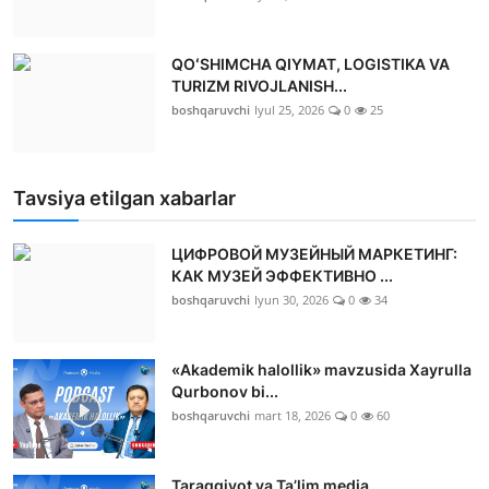
QOʻSHIMCHA QIYMAT, LOGISTIKA VA
TURIZM RIVOJLANISH...
boshqaruvchi
Iyul 25, 2026
0
25
Tavsiya etilgan xabarlar
ЦИФРОВОЙ МУЗЕЙНЫЙ МАРКЕТИНГ:
КАК МУЗЕЙ ЭФФЕКТИВНО ...
boshqaruvchi
Iyun 30, 2026
0
34
«Akademik halollik» mavzusida Xayrulla
Qurbonov bi...
boshqaruvchi
mart 18, 2026
0
60
Taraqqiyot va Ta’lim media