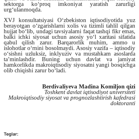
sektorga ko‘proq imkoniyat yaratish zarurligi
urg‘ulanmoqda.
XVJ konsultatsiyasi O‘zbekiston iqtisodiyotida yuz
berayotgan o‘zgarishlarni xolis va tizimli tahlil qilgan
hujjat bo‘lib, undagi tavsiyalarni faqat tashqi fikr emas,
balki ichki siyosat uchun asosiy yo‘l xaritasi sifatida
qabul qilish zarur. Barqarorlik muhim, ammo u
islohotlar o‘rnini bosolmaydi. Asosiy vazifa – iqtisodiy
o‘sishni uzluksiz, inklyuziv va mustahkam asoslarda
ta’minlashdir. Buning uchun davlat va jamiyat
hamkorlikda makroiqtisodiy siyosatni yangi bosqichga
olib chiqishi zarur bo‘ladi.
Berdivaliyeva Madina Komiljon qizi
Toshkent davlat iqtisodiyot universiteti
Makroiqtisodiy siyosat va prognozlashtirish kafedrasi
doktoranti
Teglar: