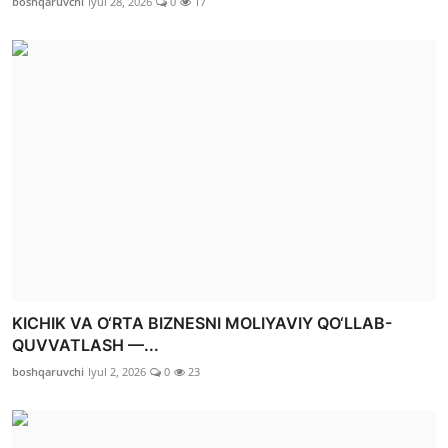
boshqaruvchi
Iyul 28, 2026
0
17
KICHIK VA O‘RTA BIZNESNI MOLIYAVIY QO‘LLAB-
QUVVATLASH —...
boshqaruvchi
Iyul 2, 2026
0
23