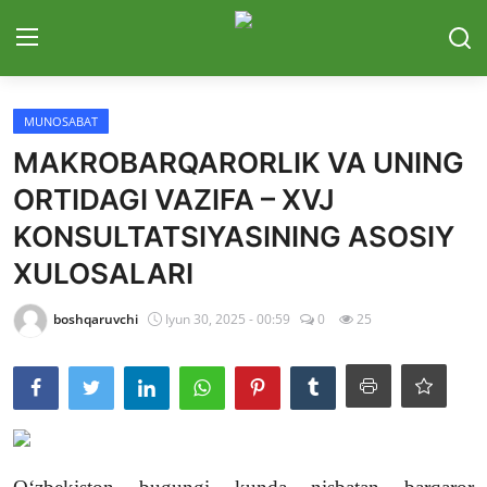
Tizimga kirish
Roʻyxatdan o...
MUNOSABAT
MAKROBARQARORLIK VA UNING
Bosh sahifa
ORTIDAGI VAZIFA – XVJ
E'lonlar
KONSULTATSIYASINING ASOSIY
XULOSALARI
Aloqa
boshqaruvchi
Iyun 30, 2025 - 00:59
0
25
Munosabat
Ilmiy maqolalar
Adabiy jarayon
Suhbatlar