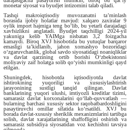
darajasigacha pasaytirish mumkin, biroq bu qat’iy
monetar siyosat va byudjet intizomini talab qiladi.
Tashqi makroiqtisodiy muvozanatni ta’minlash
borasida ijobiy holatlar mavjud: xalqaro zaxiralar 9
oylik import hajmiga teng bo‘lib, bu yetarli darajadagi
xavfsizlikni anglatadi. Byudjet taqchilligi 2024-yil
yakuniga kelib YAIMga nisbatan 3,2 foizgacha
kamaydi. Biroq XVJ hisobotida bu yutuqlar barqaror
emasligi ta’kidlanib, jahon xomashyo bozoridagi
o‘zgaruvchanlik, global savdo siyosatidagi noaniqliklar
va davlat qarzining ortib borishi O‘zbekistonni
moliyaviy zaif holatga solib qo‘yishi mumkinligi qayd
etilgan.
Shuningdek, hisobotda iqtisodiyotda davlat
ishtirokining yuqoriligi va xususiylashtirish
jarayonining sustligi tanqid qilingan. Davlat
banklarining yuqori ulushi, imtiyozli kreditlar tizimi,
samarasiz davlat korxonalarini qo‘llab-quvvatlash —
bularning barchasi xususiy sektor raqobatbardoshligini
pasaytiruvchi omillar sifatida ko‘rsatildi. XVJ bu
borada davlat-xususiy sheriklik mexanizmlarini tartibga
solish, davlat xarajatlarining shaffofligini oshirish va
samarasiz subsidiya siyosatidan voz kechishni tavsiya
qilmoqda.