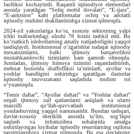
faollikni kuchaytirdi.
Raqamli iqtisodiyot
elementlari
asosida yaratilgan “
Soliq mobil ilovalari
”, “
E-ijara
”,
“
E-auktsion
” kabi platformalar ochiq va adolatli
iqtisodiy muhitni shakllantirishga xizmat qilmoqda.
2024-yil
yakunlariga ko‘ra, xususiy sektorning yalpi
ichki mahsulotdagi ulushi 78 foizni tashkil etdi. Bu
ko‘rsatkich islohotlarning amaliy natijadorligini yaqqol
tasdiqlaydi. Institutsional o‘zgarishlar nafaqat iqtisodiy
mexanizmlarni, balki ijtimoiy barqarorlikni
mustahkamlovchi tizimlarni ham qamrab olmoqda.
Jumladan, ijtimoiy himoya tizimini raqamlashtirish,
mehnat bozorida shaffoflikni ta’minlash, ayollar va
yoshlar bandligini oshirishga qaratilgan dasturlar
iqtisodiy muvozanatni saqlashda muhim rol
o‘ynamoqda.
“
Temir daftar
”, “
Ayollar daftari
” va “
Yoshlar daftari
”
orqali ijtimoiy zaif qatlamlarni aniqlash va ularni
manzilli qo‘llab-quvvatlash institutsional
yondashuvning yaqqol namunasidir. Bundan tashqari,
davlat-xususiy sheriklik asosida ta’lim, sog‘liqni
saqlash va infratuzilma sohalarida amalga
oshirilayotgan loyihalar iqtisodiy resurslarning oqilona
taqsimlanishiga xizmat qilmoqda. Bu esa davlatning