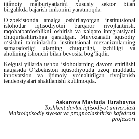
ijtimoiy majburiyatlarini xususiy sektor bilan
birgalikda bajarish imkonini yaratmoqda.
O‘zbekistonda amalga oshirilayotgan institutsional
islohotlar iqtisodiyotni barqaror rivojlantirish,
raqobatbardoshlikni oshirish va xalqaro integratsiyani
chuqurlashtirishga qaratilgan.
Muvozanatli iqtisodiy
o‘sishni ta’minlashda institutsional mexanizmlarning
samaradorligi ularning chuqurligi, izchilligi va
aholining ishonchi bilan bevosita bog‘liqdir.
Kelgusi yillarda ushbu islohotlarning davom ettirilishi
natijasida O‘zbekiston iqtisodiyotida uzoq muddatli,
innovatsion va ijtimoiy yo‘naltirilgan rivojlanish
tendensiyalari shakllanishi kutilmoqda.
Askarova Mavluda Turabovna
Toshkent davlat iqtisodiyot universiteti
Makroiqtisodiy siyosat va prognozlashtirish kafedrasi
professori