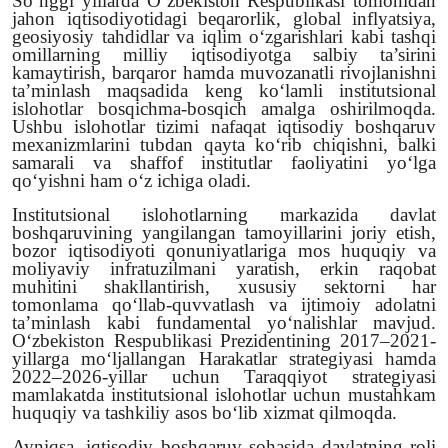
So‘nggi yillarda O‘zbekiston Respublikasi tomonidan
jahon iqtisodiyotidagi beqarorlik, global inflyatsiya,
Video yangiliklar
geosiyosiy tahdidlar va iqlim o‘zgarishlari kabi tashqi
omillarning milliy iqtisodiyotga salbiy ta’sirini
Ekspeditsiya
kamaytirish, barqaror hamda muvozanatli rivojlanishni
ta’minlash maqsadida keng ko‘lamli institutsional
islohotlar bosqichma-bosqich amalga oshirilmoqda.
Ushbu islohotlar tizimi nafaqat iqtisodiy boshqaruv
mexanizmlarini tubdan qayta ko‘rib chiqishni, balki
samarali va shaffof institutlar faoliyatini yo‘lga
qo‘yishni ham o‘z ichiga oladi.
Institutsional islohotlarning markazida davlat
boshqaruvining yangilangan tamoyillarini joriy etish,
bozor iqtisodiyoti qonuniyatlariga mos huquqiy va
moliyaviy infratuzilmani yaratish, erkin raqobat
muhitini shakllantirish, xususiy sektorni har
tomonlama qo‘llab-quvvatlash va ijtimoiy adolatni
ta’minlash kabi fundamental yo‘nalishlar mavjud.
O‘zbekiston Respublikasi Prezidentining
2017–2021-
yillarga
mo‘ljallangan Harakatlar strategiyasi hamda
2022–2026-yillar
uchun Taraqqiyot strategiyasi
mamlakatda institutsional islohotlar uchun mustahkam
huquqiy va tashkiliy asos bo‘lib xizmat qilmoqda.
Ayniqsa, iqtisodiy boshqaruv sohasida davlatning roli