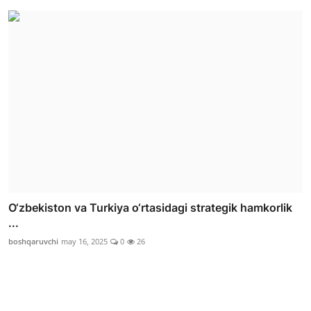
O‘zbekiston va Turkiya o‘rtasidagi strategik hamkorlik
...
boshqaruvchi
may 16, 2025
0
26