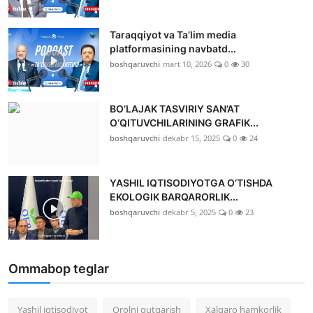
Taraqqiyot va Ta’lim media
platformasining navbatd...
boshqaruvchi
mart 10, 2026
0
30
BO‘LAJAK TASVIRIY SAN’AT
O‘QITUVCHILARINING GRAFIK...
boshqaruvchi
dekabr 15, 2025
0
24
YASHIL IQTISODIYOTGA O‘TISHDA
EKOLOGIK BARQARORLIK...
boshqaruvchi
dekabr 5, 2025
0
23
Ommabop teglar
Yashil iqtisodiyot
Orolni qutqarish
Xalqaro hamkorlik