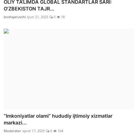
OLIY TA’LIMDA GLOBAL STANDARTLAR SARI:
O‘ZBEKISTON TAJR...
boshqaruvchi
Iyun 21, 2025
0
18
“Imkoniyatlar olami” hududiy ijtimoiy xizmatlar
markazi...
Moderator
aprel 17, 2025
0
104