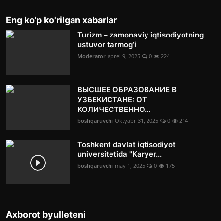
Eng ko'p ko'rilgan xabarlar
Turizm – zamonaviy iqtisodiyotning
ustuvor tarmog‘i
Moderator
aprel 9, 2025
0
224
ВЫСШЕЕ ОБРАЗОВАНИЕ В
УЗБЕКИСТАНЕ: ОТ
КОЛИЧЕСТВЕННО...
boshqaruvchi
Oktyabr 31, 2025
0
214
Toshkent davlat iqtisodiyot
universitetida "Karyer...
boshqaruvchi
may 1, 2025
0
175
Axborot byulleteni