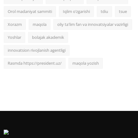
Orol madaniyat sammiti
Iqlim o‘zgarishi
tdiu
tsue
Xorazm
maqola
oliy ta'lim fan va innovatsiyalar vazirligi
Yoshlar
bolajak akademik
innovatsion rivojlanish agentligi
Rasmda https://president.uz/
maqola yozish