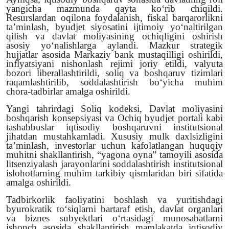
yangicha mazmunda qayta ko‘rib chiqildi.
Resurslardan oqilona foydalanish, fiskal barqarorlikni
ta’minlash, byudjet siyosatini ijtimoiy yo‘naltirilgan
qilish va davlat moliyasining ochiqligini oshirish
asosiy yo‘nalishlarga aylandi. Mazkur strategik
hujjatlar asosida Markaziy bank mustaqilligi oshirildi,
inflyatsiyani nishonlash rejimi joriy etildi, valyuta
bozori liberallashtirildi, soliq va boshqaruv tizimlari
raqamlashtirilib, soddalashtirish bo‘yicha muhim
chora-tadbirlar amalga oshirildi.
Yangi tahrirdagi
Soliq kodeksi
,
Davlat moliyasini
boshqarish konsepsiyasi
va
Ochiq byudjet
portali kabi
tashabbuslar iqtisodiy boshqaruvni institutsional
jihatdan mustahkamladi. Xususiy mulk daxlsizligini
ta’minlash, investorlar uchun kafolatlangan huquqiy
muhitni shakllantirish, “
yagona oyna
” tamoyili asosida
litsenziyalash jarayonlarini soddalashtirish institutsional
islohotlarning muhim tarkibiy qismlaridan biri sifatida
amalga oshirildi.
Tadbirkorlik faoliyatini boshlash va yuritishdagi
byurokratik to‘siqlarni bartaraf etish, davlat organlari
va biznes subyektlari o‘rtasidagi munosabatlarni
ishonch asosida shakllantirish mamlakatda iqtisodiy