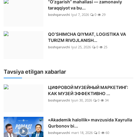
“O‘zgarish” mahallasi — zamonaviy
taraqqiyot va bu...
boshqaruvchi
Iyul 7, 2026
0
29
QOʻSHIMCHA QIYMAT, LOGISTIKA VA
TURIZM RIVOJLANISH...
boshqaruvchi
Iyul 25, 2026
0
25
Tavsiya etilgan xabarlar
ЦИФРОВОЙ МУЗЕЙНЫЙ МАРКЕТИНГ:
КАК МУЗЕЙ ЭФФЕКТИВНО ...
boshqaruvchi
Iyun 30, 2026
0
34
«Akademik halollik» mavzusida Xayrulla
Qurbonov bi...
boshqaruvchi
mart 18, 2026
0
60