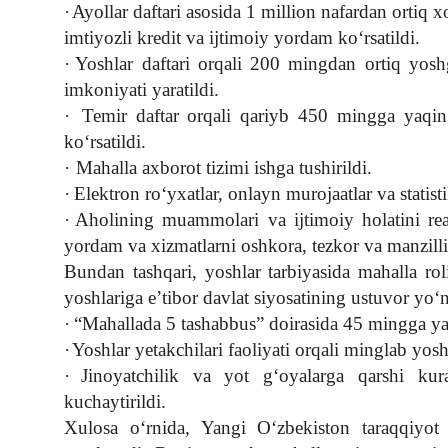
·
Ayollar daftari asosida 1 million nafardan ortiq 
imtiyozli kredit va ijtimoiy yordam ko‘rsatildi.
·
Yoshlar daftari orqali 200 mingdan ortiq yoshg
imkoniyati yaratildi.
·
Temir daftar orqali qariyb 450 mingga yaqin
ko‘rsatildi.
·
Mahalla axborot tizimi ishga tushirildi.
·
Elektron ro‘yxatlar, onlayn murojaatlar va statisti
·
Aholining muammolari va ijtimoiy holatini real
yordam va xizmatlarni oshkora, tezkor va manzill
Bundan tashqari, yoshlar tarbiyasida mahalla r
yoshlariga e’tibor davlat siyosatining ustuvor yo‘
·
“Mahallada 5 tashabbus” doirasida 45 mingga yaq
·
Yoshlar yetakchilari faoliyati orqali minglab yoshl
·
Jinoyatchilik va yot g‘oyalarga qarshi kura
kuchaytirildi.
Xulosa o‘rnida, Yangi O‘zbekiston taraqqiyot 