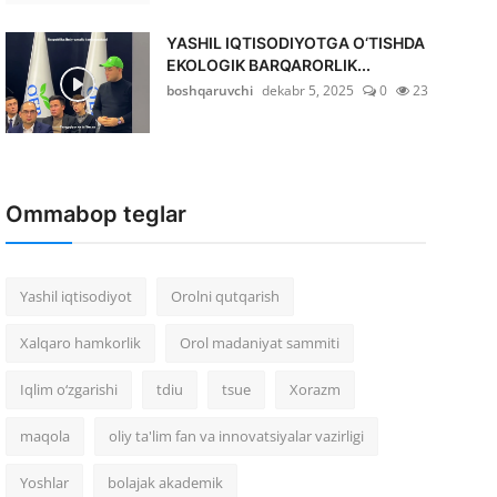
YASHIL IQTISODIYOTGA O‘TISHDA
EKOLOGIK BARQARORLIK...
boshqaruvchi
dekabr 5, 2025
0
23
Ommabop teglar
Yashil iqtisodiyot
Orolni qutqarish
Xalqaro hamkorlik
Orol madaniyat sammiti
Iqlim o‘zgarishi
tdiu
tsue
Xorazm
maqola
oliy ta'lim fan va innovatsiyalar vazirligi
Yoshlar
bolajak akademik