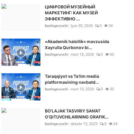
ЦИФРОВОЙ МУЗЕЙНЫЙ
МАРКЕТИНГ: КАК МУЗЕЙ
ЭФФЕКТИВНО ...
boshqaruvchi
Iyun 30, 2026
0
34
«Akademik halollik» mavzusida
Xayrulla Qurbonov bi...
boshqaruvchi
mart 18, 2026
0
60
Taraqqiyot va Ta’lim media
platformasining navbatd...
boshqaruvchi
mart 10, 2026
0
30
BO‘LAJAK TASVIRIY SAN’AT
O‘QITUVCHILARINING GRAFIK...
boshqaruvchi
dekabr 15, 2025
0
24