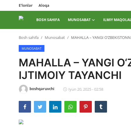
E'lonlar
Aloqa
BOSH SAHIFA
MUNOSABAT
ILMIY MAQOLA
Tizimga
Bosh sahifa
Munosabat
MAHALLA – YANGI O‘ZBEKISTONNI
kirish
Roʻyxatdan
o...
MUNOSABAT
MAHALLA – YANGI O
Bosh sahifa
IJTIMOIY TAYANCHI
E'lonlar
Aloqa
boshqaruvchi
Iyun 20, 2025 - 02:58
Munosabat
Ilmiy maqolalar
Adabiy jarayon