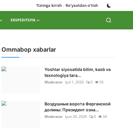
Tizimga kirish
/
Roʻyxatdan oʻtish
EKSPEDITSIYA
Ommabop xabarlar
Yoshlar siyosatida bilim, kasb va
texnologiya tara...
Moderator
Iyul 1, 2026
0
55
Воздушные ворота Ферганской
долины: Президент озна...
Moderator
Iyun 26, 2026
0
34