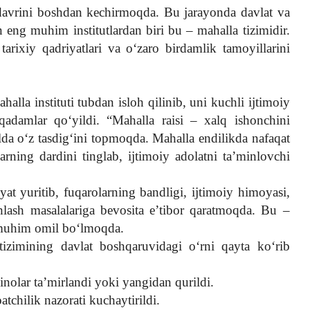
davrini boshdan kechirmoqda. Bu jarayonda davlat va
n eng muhim institutlardan biri bu – mahalla tizimidir.
, tarixiy qadriyatlari va o‘zaro birdamlik tamoyillarini
alla instituti tubdan isloh qilinib, uni kuchli ijtimoiy
 qadamlar qo‘yildi. “Mahalla raisi – xalq ishonchini
da o‘z tasdig‘ini topmoqda. Mahalla endilikda nafaqat
ning dardini tinglab, ijtimoiy adolatni ta’minlovchi
yat yuritib, fuqarolarning bandligi, ijtimoiy himoyasi,
shlash masalalariga bevosita e’tibor qaratmoqda. Bu –
 muhim omil bo‘lmoqda.
 tizimining davlat boshqaruvidagi o‘rni qayta ko‘rib
inolar ta’mirlandi yoki yangidan qurildi.
oatchilik nazorati kuchaytirildi.