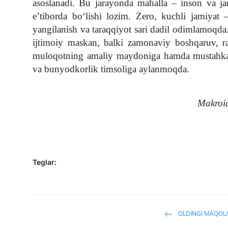
asoslanadi. Bu jarayonda mahalla – inson va j
e’tiborda bo‘lishi lozim. Zero, kuchli jamiya
yangilanish va taraqqiyot sari dadil odimlamoqda
ijtimoiy maskan, balki zamonaviy boshqaruv, ra
muloqotning amaliy maydoniga hamda mustahkam 
va bunyodkorlik timsoliga aylanmoqda.
Makroiq
Teglar:
OLDINGI MAQOL