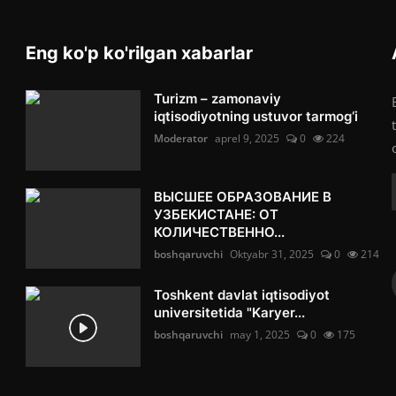
Eng ko'p ko'rilgan xabarlar
Turizm – zamonaviy
iqtisodiyotning ustuvor tarmog‘i
Moderator
aprel 9, 2025
0
224
ВЫСШЕЕ ОБРАЗОВАНИЕ В
УЗБЕКИСТАНЕ: ОТ
КОЛИЧЕСТВЕННО...
boshqaruvchi
Oktyabr 31, 2025
0
214
Toshkent davlat iqtisodiyot
universitetida "Karyer...
boshqaruvchi
may 1, 2025
0
175