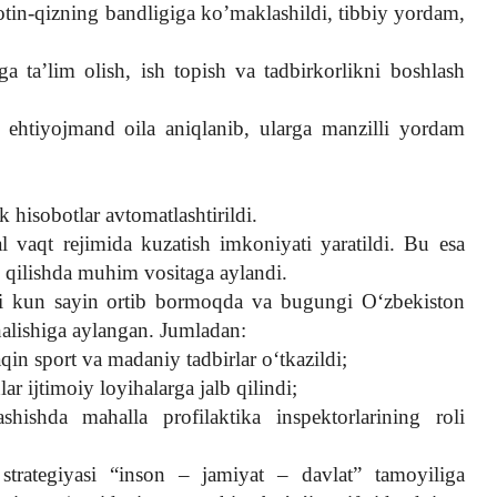
xotin-qizning bandligiga ko’maklashildi, tibbiy yordam,
a ta’lim olish, ish topish va tadbirkorlikni boshlash
 ehtiyojmand oila aniqlanib, ularga manzilli yordam
k hisobotlar avtomatlashtirildi.
 vaqt rejimida kuzatish imkoniyati yaratildi. Bu esa
i qilishda muhim vositaga aylandi.
oli kun sayin ortib bormoqda va bugungi O‘zbekiston
nalishiga aylangan. Jumladan:
in sport va madaniy tadbirlar o‘tkazildi;
ar ijtimoiy loyihalarga jalb qilindi;
shishda mahalla profilaktika inspektorlarining roli
strategiyasi “inson – jamiyat – davlat” tamoyiliga