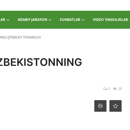
LAR
ADABIY JARAYON
SUHBATLAR
VIDEO YANGILIKLAR
NG IJTIMOIY TAYANCHI
‘ZBEKISTONNING
0
28