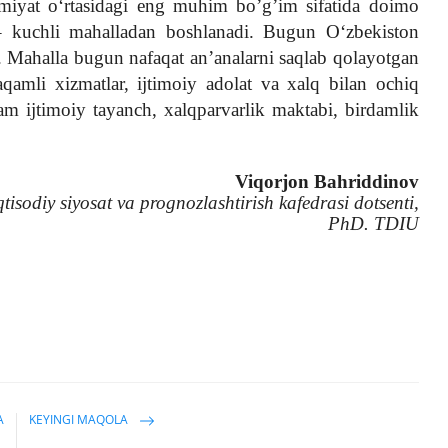
amiyat o‘rtasidagi eng muhim bo’g’im sifatida doimo
t – kuchli mahalladan boshlanadi. Bugun O‘zbekiston
. Mahalla bugun nafaqat an’analarni saqlab qolayotgan
qamli xizmatlar, ijtimoiy adolat va xalq bilan ochiq
ijtimoiy tayanch, xalqparvarlik maktabi, birdamlik
Viqorjon Bahriddinov
tisodiy siyosat va prognozlashtirish kafedrasi dotsenti,
PhD. TDIU
A
KEYINGI MAQOLA