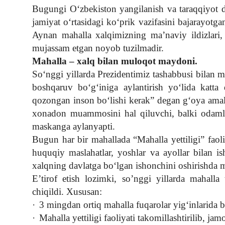
Bugungi O‘zbekiston yangilanish va taraqqiyot 
Suhbatlar
jamiyat o‘rtasidagi ko‘prik vazifasini bajarayotga
Aynan mahalla xalqimizning ma
’
naviy ildizlari
Video yangiliklar
mujassam etgan noyob tuzilmadir.
Ekspeditsiya
Mahalla – xalq bilan muloqot maydoni.
So‘nggi yillarda Prezidentimiz tashabbusi bilan mah
boshqaruv bo‘g‘iniga aylantirish yo‘lida katta
qozongan inson bo‘lishi kerak” degan g‘oya amal
xonadon muammosini hal qiluvchi, balki odamlar
maskanga aylanyapti.
Bugun har bir mahallada “Mahalla yettiligi” faoli
huquqiy maslahatlar, yoshlar va ayollar bilan i
xalqning davlatga bo‘lgan ishonchini oshirishda
E’tirof etish lozimki, so’nggi yillarda mahalla
chiqildi. Xususan:
·
3 mingdan ortiq mahalla fuqarolar yig‘inlarida b
·
Mahalla yettiligi faoliyati takomillashtirilib, jam