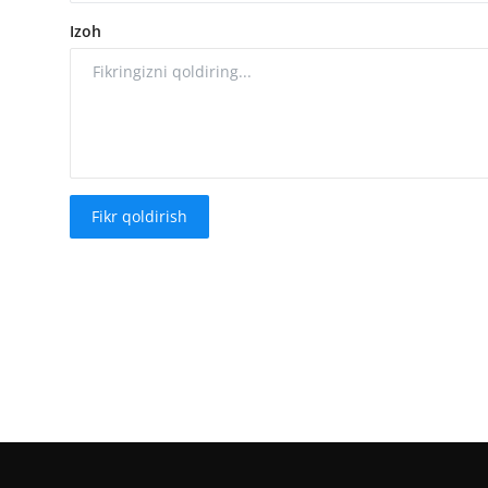
Izoh
Fikr qoldirish