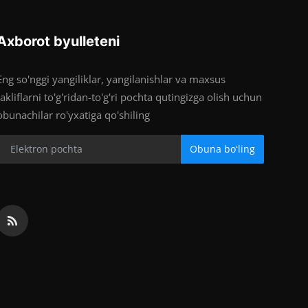
Axborot byulleteni
Eng so'nggi yangiliklar, yangilanishlar va maxsus
takliflarni to'g'ridan-to'g'ri pochta qutingizga olish uchun
obunachilar ro'yxatiga qo'shiling
Obuna boʻling