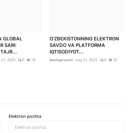
DA GLOBAL
O‘ZBEKISTONNING ELEKTRON
 SARI:
SAVDO VA PLATFORMA
TAJR...
IQTISODIYOT...
n 21, 2025
0
18
boshqaruvchi
may 21, 2025
0
35
Elektron pochta