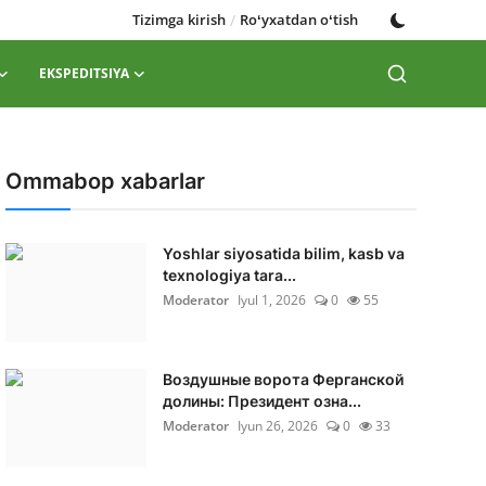
Tizimga kirish
/
Roʻyxatdan oʻtish
EKSPEDITSIYA
Ommabop xabarlar
Yoshlar siyosatida bilim, kasb va
texnologiya tara...
Moderator
Iyul 1, 2026
0
55
Воздушные ворота Ферганской
долины: Президент озна...
Moderator
Iyun 26, 2026
0
33