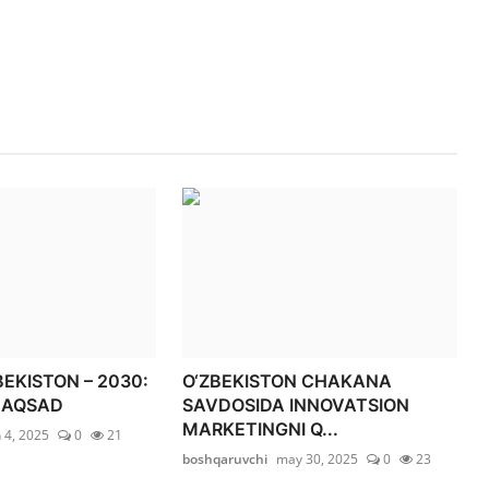
EKISTON – 2030:
O‘ZBEKISTON CHAKANA
MAQSAD
SAVDOSIDA INNOVATSION
MARKETINGNI Q...
 4, 2025
0
21
boshqaruvchi
may 30, 2025
0
23