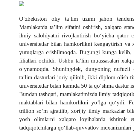
Suhbatlar
O‘zbekiston oliy ta’lim tizimi jahon tenden
Video yangiliklar
Mamlakatda ta’lim sifatini oshirish, xalqaro sta
Ekspeditsiya
ilmiy salohiyatni rivojlantirish bo‘yicha qator 
universitetlar bilan hamkorlikni kengaytirish va xa
yutuqlarga erishilmoqda. Bugungi kunga kelib, O
filiallari ochildi. Ushbu ta’lim muassasalari xal
o‘ynamoqda. Shuningdek, dunyoning nufuzli ol
ta’lim dasturlari joriy qilinib, ikki diplom olis
universitetlar bilan kamida 50 ta qo‘shma dastur is
Bundan tashqari, mamlakatimizda ilmiy tadqiqotla
maktablari bilan hamkorlikni yo‘lga qo‘ydi. F
trillion so‘m ajratilib, xorijiy ilmiy markazlar b
yosh olimlarni xalqaro loyihalarda ishtirok 
tadqiqotchilarga qo‘llab-quvvatlov mexanizmlari jo