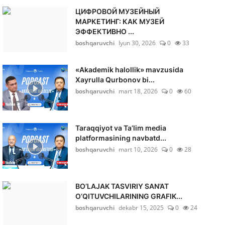
ЦИФРОВОЙ МУЗЕЙНЫЙ
МАРКЕТИНГ: КАК МУЗЕЙ
ЭФФЕКТИВНО ...
boshqaruvchi
Iyun 30, 2026
0
33
«Akademik halollik» mavzusida
Xayrulla Qurbonov bi...
boshqaruvchi
mart 18, 2026
0
60
Taraqqiyot va Ta’lim media
platformasining navbatd...
boshqaruvchi
mart 10, 2026
0
28
BO‘LAJAK TASVIRIY SAN’AT
O‘QITUVCHILARINING GRAFIK...
boshqaruvchi
dekabr 15, 2025
0
24