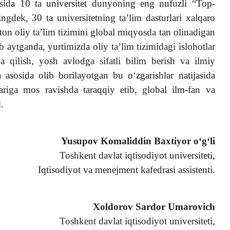
jasida 10 ta universitet dunyoning eng nufuzli “Top-
ningdek, 30 ta universitetning ta’lim dasturlari xalqaro
on oliy ta’lim tizimini global miqyosda tan olinadigan
b aytganda, yurtimizda oliy ta’lim tizimidagi islohotlar
a qilish, yosh avlodga sifatli bilim berish va ilmiy
a asosida olib borilayotgan bu o‘zgarishlar natijasida
lariga mos ravishda taraqqiy etib, global ilm-fan va
.
Yusupov Komaliddin Baxtiyor o‘g‘li
Toshkent davlat iqtisodiyot universiteti,
Iqtisodiyot va menejment kafedrasi assistenti.
Xoldorov Sardor Umarovich
Toshkent davlat iqtisodiyot universiteti,