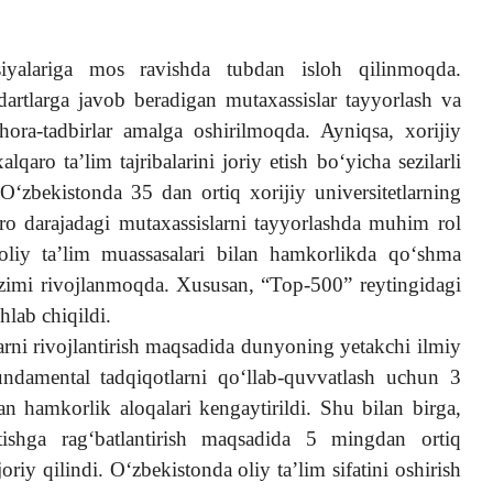
siyalariga mos ravishda tubdan isloh qilinmoqda.
ndartlarga javob beradigan mutaxassislar tayyorlash va
chora-tadbirlar amalga oshirilmoqda. Ayniqsa, xorijiy
lqaro ta’lim tajribalarini joriy etish bo‘yicha sezilarli
‘zbekistonda 35 dan ortiq xorijiy universitetlarning
qaro darajadagi mutaxassislarni tayyorlashda muhim rol
iy ta’lim muassasalari bilan hamkorlikda qo‘shma
h tizimi rivojlanmoqda. Xususan, “Top-500” reytingidagi
hlab chiqildi.
rni rivojlantirish maqsadida dunyoning yetakchi ilmiy
undamental tadqiqotlarni qo‘llab-quvvatlash uchun 3
ilan hamkorlik aloqalari kengaytirildi. Shu bilan birga,
etishga rag‘batlantirish maqsadida 5 mingdan ortiq
riy qilindi. O‘zbekistonda oliy ta’lim sifatini oshirish