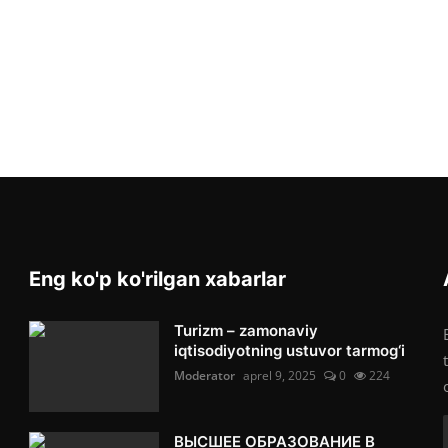
Eng ko'p ko'rilgan xabarlar
Turizm – zamonaviy
iqtisodiyotning ustuvor tarmog‘i
Moderator
aprel 9, 2025
0
224
ВЫСШЕЕ ОБРАЗОВАНИЕ В