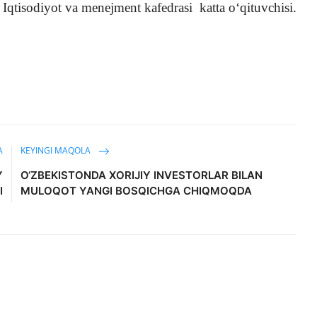
Iqtisodiyot va menejment kafedrasi
katta o‘qituvchisi.
A
KEYINGI MAQOLA
Y
O‘ZBEKISTONDA XORIJIY INVESTORLAR BILAN
I
MULOQOT YANGI BOSQICHGA CHIQMOQDA