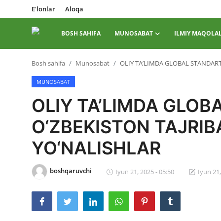
E'lonlar
Aloqa
BOSH SAHIFA
MUNOSABAT
ILMIY MAQOLA
Tizimga
Bosh sahifa
Munosabat
OLIY TA’LIMDA GLOBAL STANDARTL
kirish
Roʻyxatdan
o...
MUNOSABAT
OLIY TA’LIMDA GLOB
Bosh sahifa
O‘ZBEKISTON TAJRIB
E'lonlar
YO‘NALISHLAR
Aloqa
Munosabat
boshqaruvchi
Iyun 21, 2025 - 05:50
Iyun 21,
Ilmiy maqolalar
Adabiy jarayon