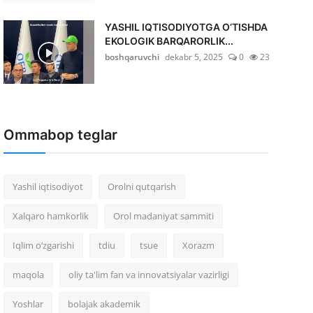
YASHIL IQTISODIYOTGA O‘TISHDA
EKOLOGIK BARQARORLIK...
boshqaruvchi
dekabr 5, 2025
0
23
Ommabop teglar
Yashil iqtisodiyot
Orolni qutqarish
Xalqaro hamkorlik
Orol madaniyat sammiti
Iqlim o‘zgarishi
tdiu
tsue
Xorazm
maqola
oliy ta'lim fan va innovatsiyalar vazirligi
Yoshlar
bolajak akademik