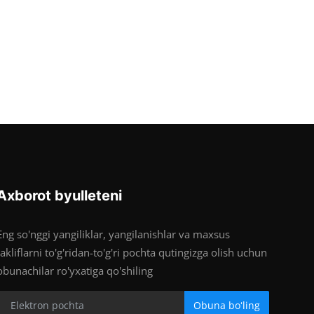
Axborot byulleteni
Eng so'nggi yangiliklar, yangilanishlar va maxsus
takliflarni to'g'ridan-to'g'ri pochta qutingizga olish uchun
obunachilar ro'yxatiga qo'shiling
Obuna boʻling