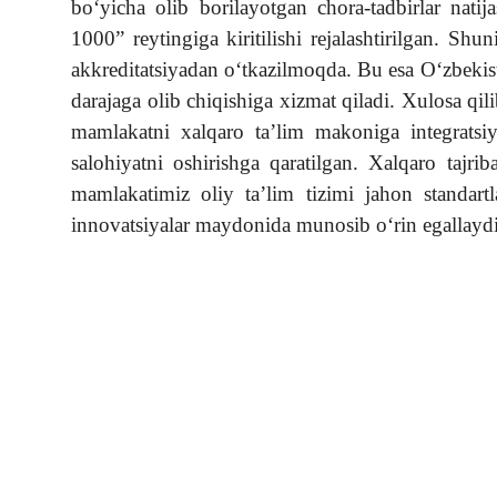
bo‘yicha olib borilayotgan chora-tadbirlar nati
1000” reytingiga kiritilishi rejalashtirilgan. Shu
akkreditatsiyadan o‘tkazilmoqda. Bu esa O‘zbekist
darajaga olib chiqishiga xizmat qiladi. Xulosa qili
mamlakatni xalqaro ta’lim makoniga integratsiy
salohiyatni oshirishga qaratilgan. Xalqaro tajrib
mamlakatimiz oliy ta’lim tizimi jahon standart
innovatsiyalar maydonida munosib o‘rin egallaydi